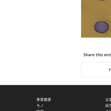
Share this en
事業概要
企
モノ
経