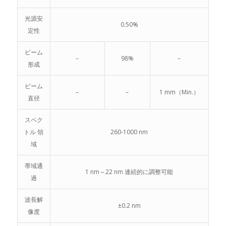
光源安
0.50%
定性
ビーム
–
98%
–
形成
ビーム
–
–
1 mm（Min.）
直径
スペク
トル 領
260-1000 nm
域
帯域通
1 nm～22 nm 連続的に調整可能
過
波長解
±0.2 nm
像度