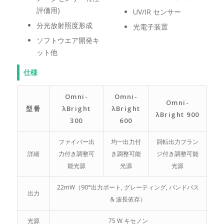
評価用)
UV/IR センサー
分光放射照度形成
光電子装置
ソフトウエア開発キ
ット他
仕様
Omni-
Omni-
Omni-
型番
λBright
λBright
λBright 900
300
600
ファイバー出
均一出力付
回転出力フラン
詳細
力付き調整可
き調整可能
ジ付き調整可能
能光源
光源
光源
22mW（90°出力ポート, グレーティング, バンドパス
出力
& 波長依存）
光源
75 W キセノン