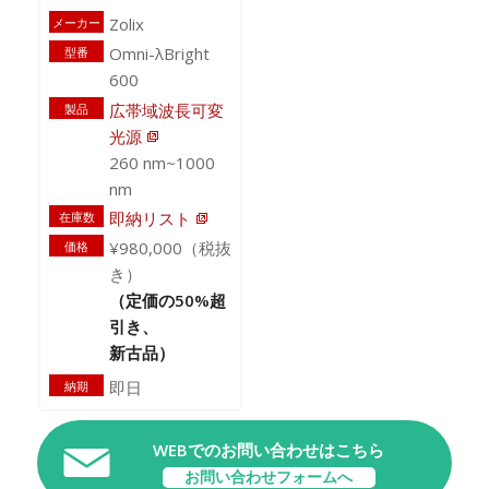
Zolix
メーカー
Omni-λBright
型番
600
広帯域波長可変
製品
光源
260 nm~1000
nm
即納リスト
在庫数
¥980,000（税抜
価格
き）
（定価の50%超
引き、
新古品）
即日
納期
WEBでのお問い合わせはこちら
お問い合わせフォームへ