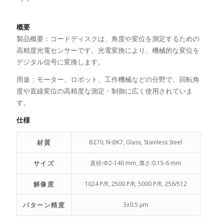
概要
製品概要：コードディスクは、角度や変位を測定するための
高精度光電センサーです。光電変換により、機械的な変位を
デジタル信号に変換します。
用途：モーター、ロボット、工作機械などの分野で、回転角
度や直線変位の高精度な測定・制御に広く使用されていま
す。
仕様
材質
B270, N-BK7, Glass, Stainless Steel
サイズ
直径:Φ2-140 mm, 厚さ:0.15-6 mm
解像度
1024 P/R, 2500 P/R, 5000 P/R, 256/512
パターン精度
3±0.5 μm