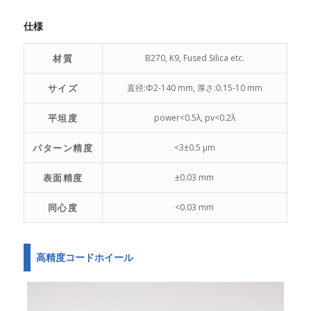
仕様
材質
B270, K9, Fused Silica etc.
サイズ
直径:Φ2-140 mm, 厚さ:0.15-10 mm
平坦度
power<0.5λ, pv<0.2λ
パターン精度
<3±0.5 μm
表面精度
±0.03 mm
同心度
<0.03 mm
高精度コードホイール