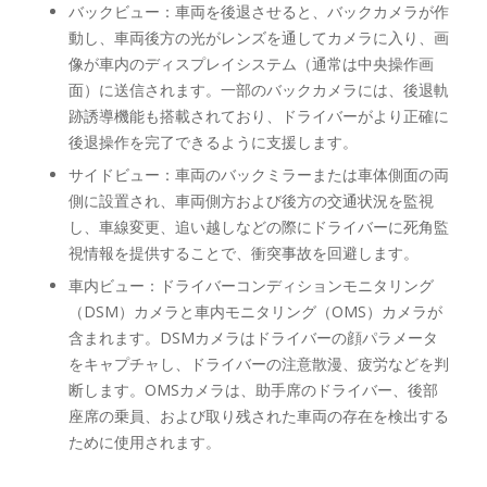
バックビュー：車両を後退させると、バックカメラが作
動し、車両後方の光がレンズを通してカメラに入り、画
像が車内のディスプレイシステム（通常は中央操作画
面）に送信されます。一部のバックカメラには、後退軌
跡誘導機能も搭載されており、ドライバーがより正確に
後退操作を完了できるように支援します。
サイドビュー：車両のバックミラーまたは車体側面の両
側に設置され、車両側方および後方の交通状況を監視
し、車線変更、追い越しなどの際にドライバーに死角監
視情報を提供することで、衝突事故を回避します。
車内ビュー：ドライバーコンディションモニタリング
（DSM）カメラと車内モニタリング（OMS）カメラが
含まれます。DSMカメラはドライバーの顔パラメータ
をキャプチャし、ドライバーの注意散漫、疲労などを判
断します。OMSカメラは、助手席のドライバー、後部
座席の乗員、および取り残された車両の存在を検出する
ために使用されます。