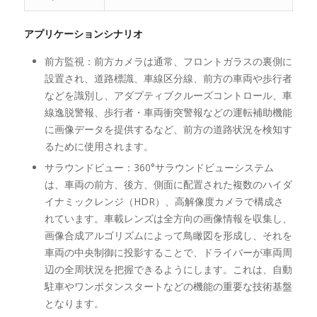
アプリケーションシナリオ
前方監視：前方カメラは通常、フロントガラスの裏側に
設置され、道路標識、車線区分線、前方の車両や歩行者
などを識別し、アダプティブクルーズコントロール、車
線逸脱警報、歩行者・車両衝突警報などの運転補助機能
に画像データを提供するなど、前方の道路状況を検知す
るために使用されます。
サラウンドビュー：360°サラウンドビューシステム
は、車両の前方、後方、側面に配置された複数のハイダ
イナミックレンジ（HDR）、高解像度カメラで構成さ
れています。車載レンズは全方向の画像情報を収集し、
画像合成アルゴリズムによって鳥瞰図を形成し、それを
車両の中央制御に投影することで、ドライバーが車両周
辺の全周状況を把握できるようにします。これは、自動
駐車やワンボタンスタートなどの機能の重要な技術基盤
となります。