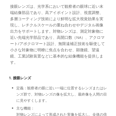
接眼レンズは、光学系において観察者の眼球に近い末
端結像部品であり、高アイポイント設計、視度調整、
多層コーティング技術により鮮明な拡大視覚効果を実
現し、レチクルスケールの重ね合わせやデジタル画像
出力をサポートします。対物レンズは、測定対象物に
近い先端光学部品であり、高開口数（NA）、アクロマ
ート/アポクロマート設計、無限遠補正技術を駆使して
小さな対象物に明瞭に焦点を合わせ、顕微鏡、望遠
鏡、工業試験装置などに基本的な結像機能を提供しま
す。
1. 接眼レンズ
定義：観察者の眼に近い一端に位置するレンズまたはレ
ンズ群で、対物レンズの像を拡大し、最終像を人間の目
に見やすくします。
主な機能：
対物レンズによって形成された実像を拡大し、全体の倍