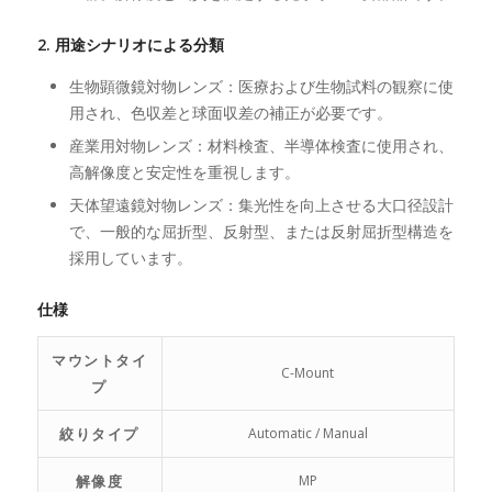
2. 用途シナリオによる分類
生物顕微鏡対物レンズ：医療および生物試料の観察に使
用され、色収差と球面収差の補正が必要です。
産業用対物レンズ：材料検査、半導体検査に使用され、
高解像度と安定性を重視します。
天体望遠鏡対物レンズ：集光性を向上させる大口径設計
で、一般的な屈折型、反射型、または反射屈折型構造を
採用しています。
仕様
マウントタイ
C-Mount
プ
絞りタイプ
Automatic / Manual
解像度
MP