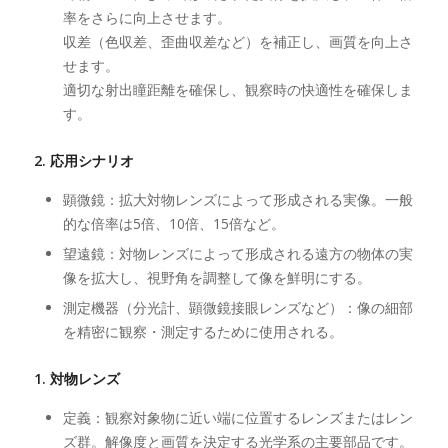
率をさらに向上させます。
収差（色収差、歪曲収差など）を補正し、画質を向上さ
せます。
適切な射出瞳距離を確保し、観察時の快適性を確保しま
す。
2. 応用シナリオ
顕微鏡：拡大対物レンズによって形成される実像。一般
的な倍率は5倍、10倍、15倍など。
望遠鏡：対物レンズによって形成される遠方の物体の実
像を拡大し、視野角を調整して像を鮮明にする。
測定機器（分光計、顕微鏡接眼レンズなど）：像の細部
を精密に観察・測定するために使用される。
1. 対物レンズ
定義：観察対象物に近い端に位置するレンズまたはレン
ズ群。解像度と画質を決定する光学系の主要部品です。