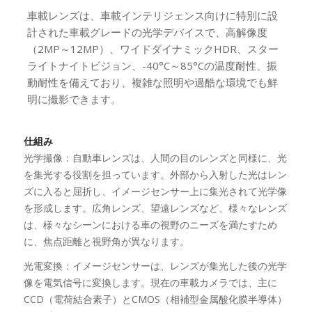
車載レンズは、車載インテリジェンス向けに特別に設
計された車載グレードの光学デバイスで、高解像度
（2MP～12MP）、ワイドダイナミックHDR、スター
ライトナイトビジョン、-40°C～85°Cの温度耐性、振
動耐性を備えており、複雑な照明や過酷な環境でも鮮
明に撮影できます。
仕組み
光学撮像：自動車レンズは、人間の目のレンズと同様に、光
を集光する役割を担っています。外部から入射した光はレン
ズに入ると屈折し、イメージセンサー上に集光されて光学像
を形成します。広角レンズ、望遠レンズなど、様々なレンズ
は、様々なシーンにおける車の視野のニーズを満たすため
に、焦点距離と視野角が異なります。
光電変換：イメージセンサーは、レンズが集光した後の光学
像を電気信号に変換します。現在の車載カメラでは、主に
CCD（電荷結合素子）とCMOS（相補型金属酸化膜半導体）