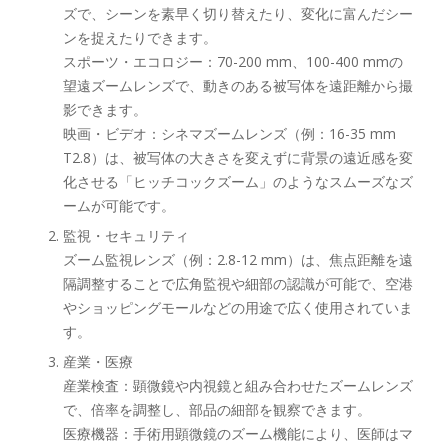
ズで、シーンを素早く切り替えたり、変化に富んだシー
ンを捉えたりできます。
スポーツ・エコロジー：70-200 mm、100-400 mmの
望遠ズームレンズで、動きのある被写体を遠距離から撮
影できます。
映画・ビデオ：シネマズームレンズ（例：16-35 mm
T2.8）は、被写体の大きさを変えずに背景の遠近感を変
化させる「ヒッチコックズーム」のようなスムーズなズ
ームが可能です。
監視・セキュリティ
ズーム監視レンズ（例：2.8-12 mm）は、焦点距離を遠
隔調整することで広角監視や細部の認識が可能で、空港
やショッピングモールなどの用途で広く使用されていま
す。
産業・医療
産業検査：顕微鏡や内視鏡と組み合わせたズームレンズ
で、倍率を調整し、部品の細部を観察できます。
医療機器：手術用顕微鏡のズーム機能により、医師はマ