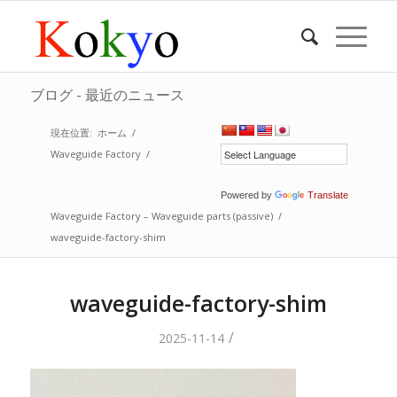
ブログ - 最近のニュース
現在位置:
ホーム
/
Waveguide Factory
/
Powered by
Translate
Waveguide Factory – Waveguide parts (passive)
/
waveguide-factory-shim
waveguide-factory-shim
/
2025-11-14