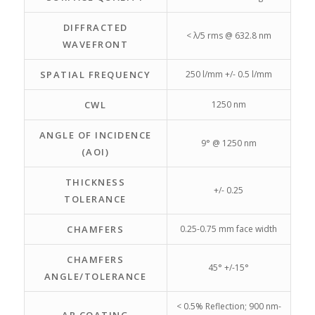
DIFFRACTED
< λ/5 rms @ 632.8 nm
WAVEFRONT
SPATIAL FREQUENCY
250 l/mm +/- 0.5 l/mm
CWL
1250 nm
ANGLE OF INCIDENCE
9° @ 1250 nm
(AOI)
THICKNESS
+/- 0.25
TOLERANCE
CHAMFERS
0.25-0.75 mm face width
CHAMFERS
45° +/-15°
ANGLE/TOLERANCE
< 0.5% Reflection; 900 nm-
AR COATING