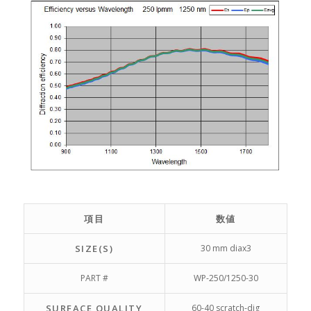
項目
数値
SIZE(S)
30 mm diax3
PART #
WP-250/1250-30
SURFACE QUALITY
60-40 scratch-dig