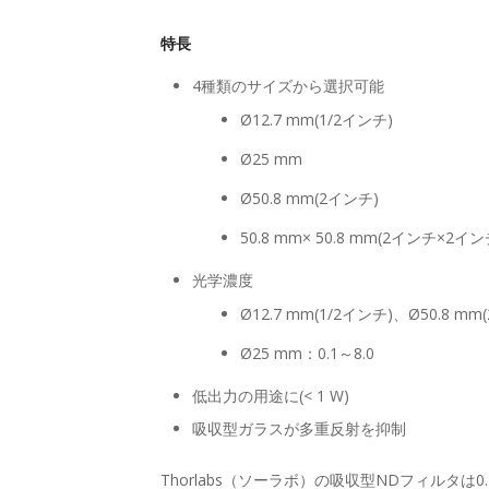
特長
4種類のサイズから選択可能
Ø12.7 mm(1/2インチ)
Ø25 mm
Ø50.8 mm(2インチ)
50.8 mm× 50.8 mm(2インチ×2イン
光学濃度
Ø12.7 mm(1/2インチ)、Ø50.8 
Ø25 mm：0.1～8.0
低出力の用途に(< 1 W)
吸収型ガラスが多重反射を抑制
Thorlabs（ソーラボ）の吸収型NDフィルタ