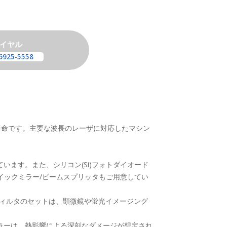
イヤル
6925-5558
長寿命です。主要な波長のレーザに対応したマシン
ます。また、シリコン(Si)フォトダイオード
ロイックミラー/ビームスプリッタもご用意してい
フィルタのセットは、顕微鏡や蛍光イメージング
ラーは、熱影響による深刻なダメージが想定され