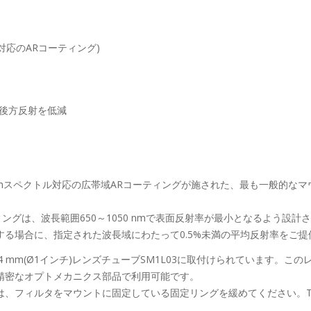
ル対応のARコーティング)
の後方反射を低減
050 nmスペクトル対応の広帯域ARコーティングが施された、最も一般的
ングは、波長範囲650～1050 nmで表面反射率が最小となるよう設計
る場合に、指定された波長域にわたって0.5%未満の平均反射率をご提
4 mm(Ø1インチ)レンズチューブSM1L03に取付けられています。この
精密なオプトメカニクス部品で利用可能です。
、フィルタをマウントに固定している固定リングを緩めてください。Tho