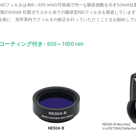
Dフィルタは400～650 nmの可視域で均一な吸収係数を示すScho
類のSchott 社製ガラスから全ての吸収型NDフィルタを製造してい
をされる前に、光学系内でフィルタの校正を行っていただくことをお勧めして
ティング付き : 650～1050 nm