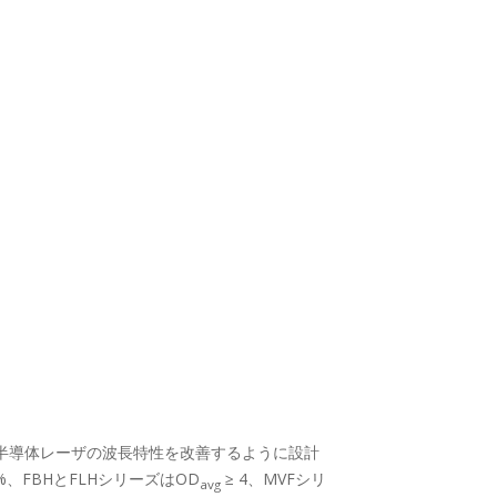
ーザ、半導体レーザの波長特性を改善するように設計
01%、FBHとFLHシリーズはOD
≥ 4、MVFシリ
avg