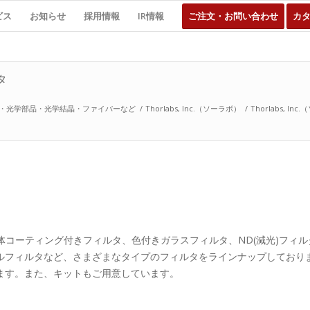
ビス
お知らせ
採用情報
IR情報
ご注文・お問い合わせ
カ
タ
・光学部品・光学結晶・ファイバーなど
/
Thorlabs, Inc.（ソーラボ）
/
Thorlabs, I
誘電体コーティング付きフィルタ、色付きガラスフィルタ、ND(減光)フ
ルフィルタなど、さまざまなタイプのフィルタをラインナップしており
ます。また、キットもご用意しています。