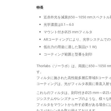
特長
近赤外光を減衰(650～1050 nmスペクト
光学濃度は0.1～6.0
マウント付きØ25 mmフィルタ
ARコーティングにより、光学システムで
低出力の用途に適した製品(< 1 W)
コーティング範囲と型番を刻印
Thorlabs（ソーラボ）は、両面に650～1
す。
フィルタに施された高性能多層広帯域Bコーティ
コーティングは、光がフィルタ表面に垂直入射す
これらのフィルタは、刻印付きØ25 mm～Ø25.
ジシステムやレンズチューブのような、様々な
フィルタをマウントから外す必要がある場合には
たスパナレンチを取り揃えております。