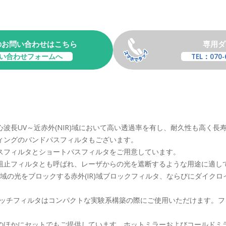
のお問い合わせはこちら
専用ダ
い合わせフォームへ
TEL：070-
波長UV～近赤外(NIR)域において高い透過率を有し、耐久性も高く
ィングのバンドパスフィルタもございます。
スフィルタとショートパスフィルタをご用意しています。
止フィルタとも呼ばれ、レーザからの光を遮断するような用途に適してい
)域の光をブロックする赤外(IR)域ブロックフィルタ、ならびにダイク
ノッチフィルタはコンパクトな実験系構築の際にご使用いただけます。
のほかにセットでもご提供しています。ホットミラーおよびコールドミ