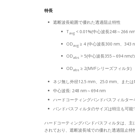
特長
遮断波長範囲で優れた透過阻止特性
T
< 0.01%(中心波長248～266 nm
avg
OD
≥ 4 (中心波長300 nm、343 
avg
OD
> 5(中心波長355～694 n
abs
OD
≥ 2(MVFシリーズフィルタ)
abs
ネジ無し外径12.5 mm、25.0 mm、または
中心波長: 248 nm～694 nm
ハードコーティングバンドパスフィルター
バンドパスフィルタのサイズは特注も可能
ハードコーティングバンドパスフィルタは、主にYb
されており、遮断波長域での優れた透過阻止特性(中心波