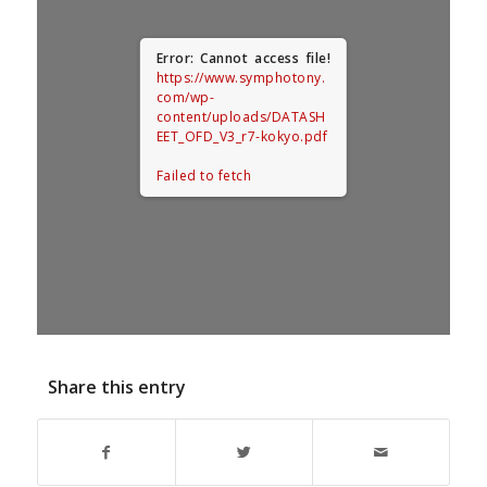
Error: Cannot access file!
https://www.symphotony.
com/wp-
content/uploads/DATASH
EET_OFD_V3_r7-kokyo.pdf
Failed to fetch
Share this entry