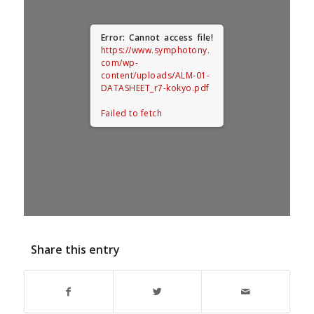
Error: Cannot access file!
https://www.symphotony.
com/wp-
content/uploads/ALM-01-
DATASHEET_r7-kokyo.pdf
Failed to fetch
Share this entry