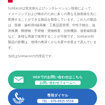
Scintacorは蛍光体およびシンチレーション技術によって、
イメージングおよび検出のために多くの異なる放射線を光に
変換することができる製品を製造しています。これらの製品
は、医療・歯科用X線画像、工業品質管理、中性子検出、油
井検層、郵便物・手荷物・貨物検査、分析機器、放射線防護
など、多様な用途で使用することが可能です。Scintacor社
製品の影響は、地球の奥深くから火星や水星まで及んでいま
す。
当社はScintacorの代理店です。
WEBでのお問い合わせはこちら
お問い合わせフォームへ
専用ダイヤル
TEL：070-6925-5558