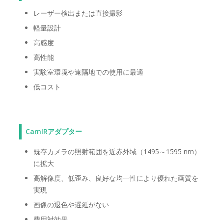
レーザー検出または直接撮影
軽量設計
高感度
高性能
実験室環境や遠隔地での使用に最適
低コスト
CamIRアダプター
既存カメラの照射範囲を近赤外域（1495～1595 nm）
に拡大
高解像度、低歪み、良好な均一性により優れた画質を
実現
画像の退色や遅延がない
費用対効果