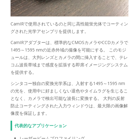
CamIRで使用されているのと同じ高性能蛍光体でコーティン
グされた光学アセンブリを提供します。
CamIRアダプターは、標準的なCMOSカメラやCCDカメラで
1495～1595 nmの近赤外域の撮像を可能にする。 このモジ
ュールは、大判レンズとカメラの間に挿入することで、テレ
コム波長帯域まで感度を拡張する即席イメージングシステム
を提供する。
シンタコー独自の変換光学系は、入射する1495～1595 nm
の光を、使用中に好ましくない退色やタイムラグを生じるこ
となく、カメラで検出可能な波長に変換する。 大判の反射
防止コーティングされた入力ウィンドウは、最大限の画像解
像度を保証します。
代表的なアプリケーション
レーザービームプロファイリング