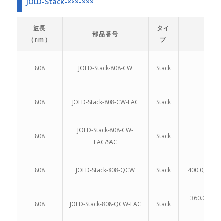
JOLD-Stack-×××-×××
波長
タイ
部品番号
（nm）
プ
808
JOLD-Stack-808-CW
Stack
310
808
JOLD-Stack-808-CW-FAC
Stack
JOLD-Stack-808-CW-
808
Stack
FAC/SAC
808
JOLD-Stack-808-QCW
Stack
400.0, 600.0
360.0, 540.
808
JOLD-Stack-808-QCW-FAC
Stack