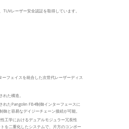
ムは、TUVレーザー安全認証を取得しています。
インターフェイスを統合した次世代レーザーディス
された構造。
たPangolin FB4制御インターフェースに
制御と容易なデイジーチェーン接続が可能。
頼性工学におけるデュアルモジュラー冗長性
ントを二重化したシステムで、片方のコンポー