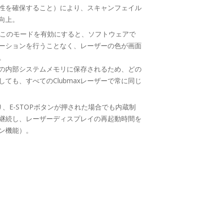
性を確保すること）により、スキャンフェイル
向上。
– このモードを有効にすると、ソフトウェアで
ーションを行うことなく、レーザーの色が画面
。
axの内部システムメモリに保存されるため、どの
ても、すべてのClubmaxレーザーで常に同じ
り、E-STOPボタンが押された場合でも内蔵制
継続し、レーザーディスプレイの再起動時間を
ン機能）。