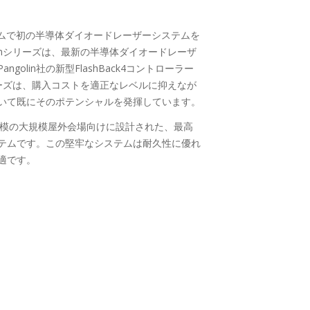
ンガムで初の半導体ダイオードレーザーシステムを
omシリーズは、最新の半導体ダイオードレーザ
olin社の新型FlashBack4コントローラー
リーズは、購入コストを適正なレベルに抑えなが
いて既にそのポテンシャルを発揮しています。
数千人規模の大規模屋外会場向けに設計された、最高
テムです。この堅牢なシステムは耐久性に優れ
適です。