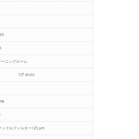
5
 30
5
リーニングルーム
10⁹ shots
10%
3
ティクルフィルター<25 µm