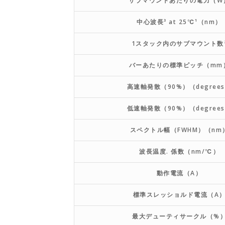
サブマウントあたりの電力（W
中心波長³ at 25℃¹（nm）
1スタック内のサブマウント数
バーあたりの標準ピッチ（mm
高速軸発散（90%）（degree
低速軸発散（90%）（degree
スペクトル幅（FWHM）（nm
波長温度. 係数（nm/℃）
動作電流（A）
標準スレッショルド電流（A
最大デューティサークル（%