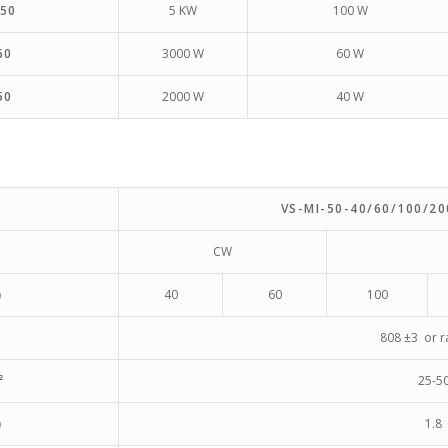
-50
5 KW
100 W
50
3000 W
60 W
50
2000 W
40 W
VS-MI-50-40/60/100/2
CW
）
40
60
100
808 ±3 or 
²
25-5
）
1.8