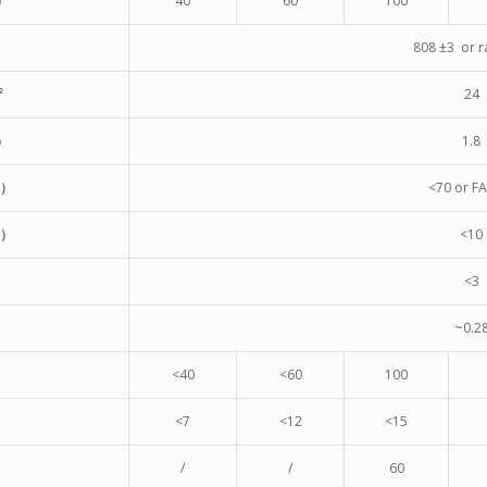
）
40
60
100
808 ±3 or 
²
24
）
1.8
s）
<70 or F
s）
<10
）
<3
~0.2
<40
<60
100
）
<7
<12
<15
）
/
/
60