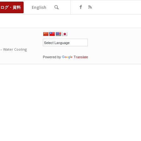
タログ・資料
English
 – Water Cooling
Powered by
Translate