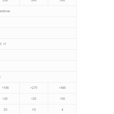
200
300
500
rainbow
AC <1
8
<185
<275
<465
<25
<25
<30
20
10
4