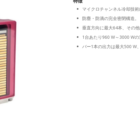
特徴
マイクロチャンネル冷却技術
防塵・防滴の完全密閉構造。
垂直方向に最大64本、その
1台あたり960 W～3000 
バー1本の出力は最大500 W