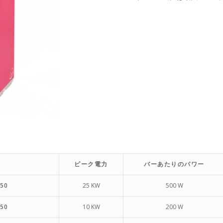
ピーク電力
バーあたりのパワー
-50
25 KW
500 W
-50
10 KW
200 W