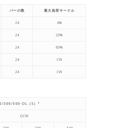
バーの数
最大負荷サークル
24
4%
24
20%
24
60%
24
CW
24
CW
00/300/500-OL（S）⁴
QCW