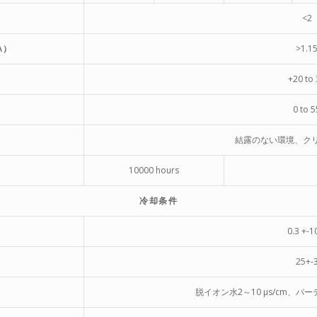
<2
A）
>1.1
+20 to
0 to 5
結露のない環境、ク
10000 hours
冷却条件
0.3 +-
25+-
脱イオン水2～10 µs/cm、パー