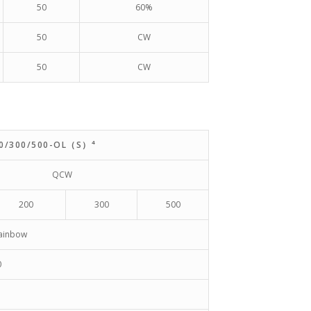
50
60%
50
CW
50
CW
00/300/500-OL（S）⁴
QCW
200
300
500
rainbow
0