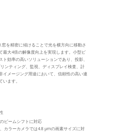
ラス窓を精密に傾けることで光を横方向に移動さ
て最大4倍の解像度向上を実現します。小型ピ
スト効率の高いソリューションであり、投影、
プリンティング、監視、ディスプレイ検査、計
非イメージング用途において、信頼性の高い連
ています。
性
μmのビームシフトに対応
m、カラーカメラでは4.8 μmの画素サイズに対