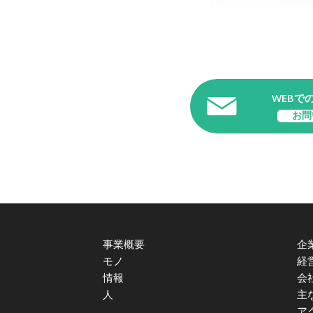
WEBで
お問
事業概要
企
モノ
経
情報
会
人
主
ア