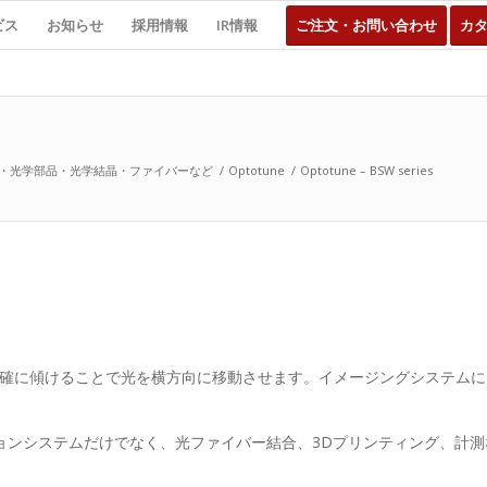
ビス
お知らせ
採用情報
IR情報
ご注文・お問い合わせ
カ
・光学部品・光学結晶・ファイバーなど
/
Optotune
/
Optotune – BSW series
窓を正確に傾けることで光を横方向に移動させます。イメージングシステム
ョンシステムだけでなく、光ファイバー結合、3Dプリンティング、計