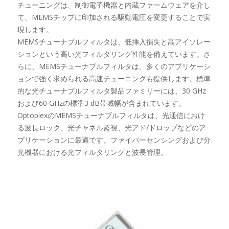
チューニングは、制御電子機器と内蔵ファームウェアを介し
て、MEMSチップに印加される駆動電圧を変更することで実
現します。
MEMSチューナブルフィルタは、低挿入損失と高アイソレー
ションという高い光フィルタリング性能を備えています。さ
らに、MEMSチューナブルフィルタは、多くのアプリケーシ
ョンで強く求められる高速チューニングも提供します。標準
的な光チューナブルフィルタ製品ファミリーには、30 GHz
および60 GHzの標準3 dB帯域幅が含まれています。
OptoplexのMEMSチューナブルフィルタは、光通信におけ
る波長ロック、光チャネル監視、光アド/ドロップなどのア
プリケーションに最適です。ファイバーセンシングおよび分
光機器における光フィルタリングと波長管理。