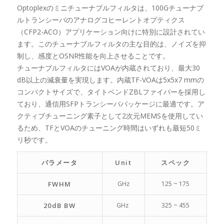
Optoplexのミニチューナブルフィルタは、100Gチューナブ
ルトランシーバのアナログコヒーレントオプティクス
（CFP2-ACO）アプリケーション向けに特別に設計されてい
ます。このチューナブルフィルタの主な目的は、ノイズを抑
制し、感度とOSNR性能を向上させることです。
チューナブルフィルタにはVOAが内蔵されており、最大30
dB以上の減衰量を実現します。内蔵TF-VOAは5x5x7 mmの
コンパクトサイズで、タイトベンドZBLファイバーを採用し
ており、通信用SFPトランシーバパッケージに最適です。ア
クティブチューニング素子として2次元MEMSを使用してい
るため、TFとVOAのチューニング時間はいずれも最短50ミ
リ秒です。
パラメータ
Unit
スペック
FWHM
GHz
125 ~ 175
20dB BW
GHz
325 ~ 455