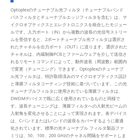
Optoplexのチューナブル光フィルタ（チューナブルバンド
パスフィルタとチューナブルエッジフィルタを含む）は、マ
イクロオプティクスとエレクトロニクスを統合したモジュー
ルです。入力ポート（IN）から複数の波長の光信号ストリー
ムを受信すると、2ポートチューナブル光フィルタは選択さ
れたチャネルを出力ポート（OUT）に送ります。選択された
チャネルは、内蔵制御PCBとファームウェアを介して送信さ
れるリモートコマンドによって、動作波長（周波数）範囲内
で変更（チューニング）できます。Optoplexのチューナブ
ル光フィルタは、特許取得済みのマイクロオプティクス設計
と薄膜フィルタコーティング技術に基づいています。この光
チューナブルフィルタに使用されている薄膜フィルタは、
DWDMデバイスで既に広く使用されているものと同様で
す。波長チューニングは、薄膜フィルタへの入射光ビームの
入射角を変化させることによって実現されます。各デバイス
は、CバンドまたはLバンドの波長をカバーするように最適
化されています。標準の光チューナブル フィルタ製品ファ
ミリは、50、100、200 GHzのチャネル間隔をサポートしま