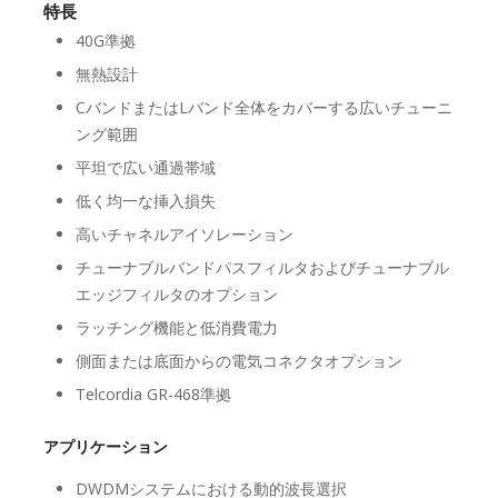
特長
40G準拠
無熱設計
CバンドまたはLバンド全体をカバーする広いチューニ
ング範囲
平坦で広い通過帯域
低く均一な挿入損失
高いチャネルアイソレーション
チューナブルバンドパスフィルタおよびチューナブル
エッジフィルタのオプション
ラッチング機能と低消費電力
側面または底面からの電気コネクタオプション
Telcordia GR-468準拠
アプリケーション
DWDMシステムにおける動的波長選択