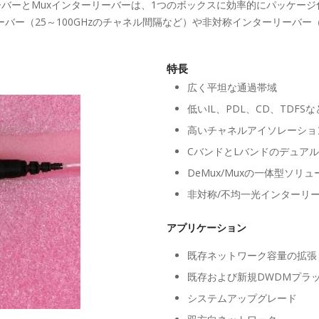
リーバーとMuxインターリーバーは、1つのボックスに効率的にパッケー
バー（25～100GHzのチャネル間隔など）や非対称インターリーバ
特長
広く平坦な通過帯域
低いIL、PDL、CD、TDFSな
高いチャネルアイソレーショ
CバンドとLバンドのデュア
DeMux/Muxの一体型ソリ
非対称/不均一光インターリ
アプリケーション
既存ネットワーク容量の拡張
既存および新規DWDMプラ
システムアップグレード