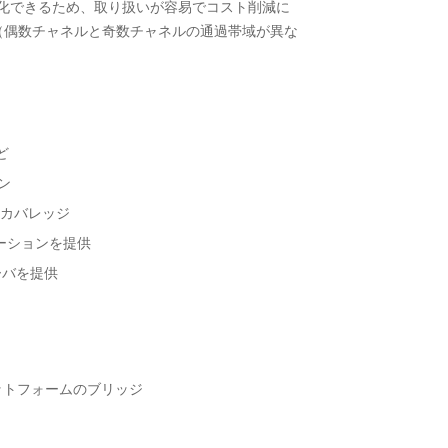
ジ化できるため、取り扱いが容易でコスト削減に
ー（偶数チャネルと奇数チャネルの通過帯域が異な
ど
ン
ルカバレッジ
ューションを提供
ーバを提供
ットフォームのブリッジ