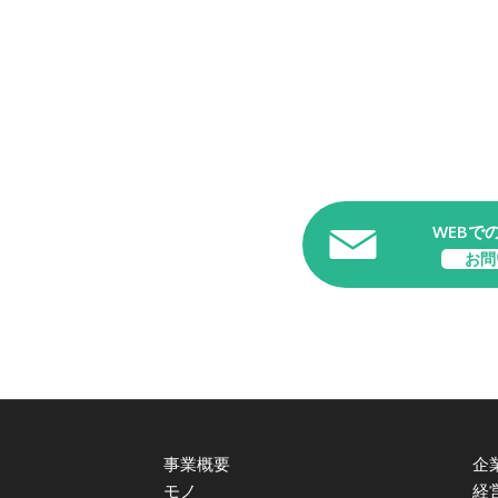
WEBで
お問
事業概要
企
モノ
経