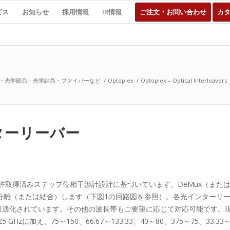
ビス
お知らせ
採用情報
IR情報
ご注文・お問い合わせ
カ
・光学部品・光学結晶・ファイバーなど
/
Optoplex
/
Optoplex – Optical Interleavers
インターリーバー
の特許取得済みステップ位相干渉計設計に基づいています。DeMux（また
離（または結合）します（下図1の回路図を参照）。各光インターリーバ
最適化されています。その他の波長帯もご要望に応じて対応可能です。現
～25 GHzに加え、75～150、66.67～133.33、40～80、375～75、33