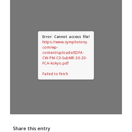
Error: Cannot access file!
https://www.symphotony.
com/wp-
content/uploads/EDFA-
CW-PM-C0-SubMR-30-20-
FCA-kokyo.pdf
Failed to fetch
Share this entry