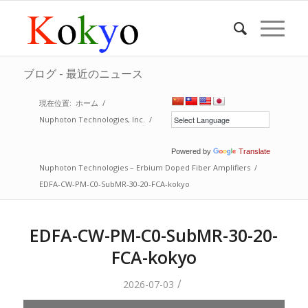
ブログ - 最近のニュース
現在位置:
ホーム
/
Nuphoton Technologies, Inc.
/
Powered by
Translate
Nuphoton Technologies – Erbium Doped Fiber Amplifiers
/
EDFA-CW-PM-C0-SubMR-30-20-FCA-kokyo
EDFA-CW-PM-C0-SubMR-30-20-
FCA-kokyo
/
2026-07-03