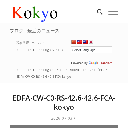
ブログ - 最近のニュース
現在位置:
ホーム
/
Nuphoton Technologies, Inc.
/
Powered by
Translate
Nuphoton Technologies – Erbium Doped Fiber Amplifiers
/
EDFA-CW-C0-RS-42.6-42.6-FCA-kokyo
EDFA-CW-C0-RS-42.6-42.6-FCA-
kokyo
/
2026-07-03