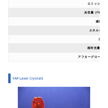
エミッション
光収量 (Photon
減衰時
エネルギー
Zeff
相対光量 (%Na
アフターグロー (% af
YAP Laser Crystals