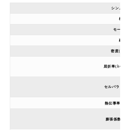
シンメト
構造
モース硬
融点
密度(g/cm
屈折率(λ=1.07
セルパラメータ
熱伝導率(Wm
10
膨張係数 (