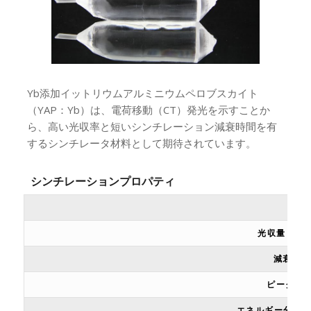
Yb添加イットリウムアルミニウムペロブスカイト
（YAP：Yb）は、電荷移動（CT）発光を示すことか
ら、高い光収率と短いシンチレーション減衰時間を有
するシンチレータ材料として期待されています。
シンチレーションプロパティ
材
光収量 (Pho
減衰時間
ピーク発
エネルギー分解能 (