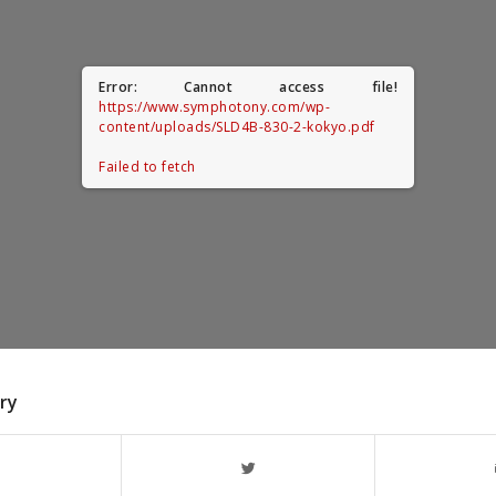
Error: Cannot access file!
https://www.symphotony.com/wp-
content/uploads/SLD4B-830-2-kokyo.pdf
Failed to fetch
try