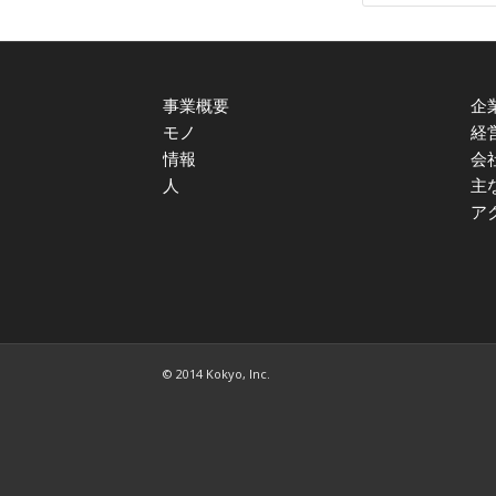
事業概要
企
モノ
経
情報
会
人
主
ア
© 2014 Kokyo, Inc.