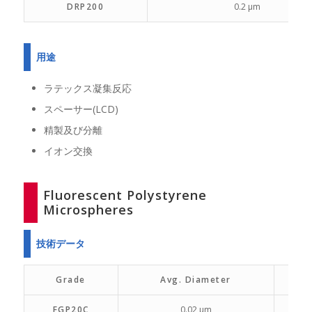
DRP200
0.2 µm
用途
ラテックス凝集反応
スペーサー(LCD)
精製及び分離
イオン交換
Fluorescent Polystyrene
Microspheres
技術データ
Grade
Avg. Diameter
S
FGP20C
0.02 µm