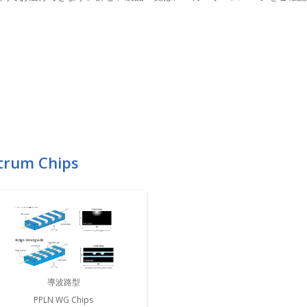
um Chips
導波路型
PPLN WG Chips