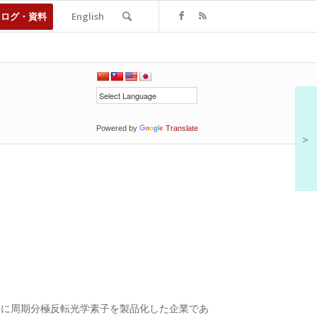
タログ・資料
English
Powered by
Translate
＞
初に周期分極反転光学素子を製品化した企業であ