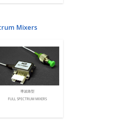
um Mixers
導波路型
FULL SPECTRUM MIXERS