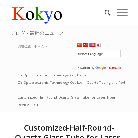
ブログ - 最近のニュース
現在位置:
ホーム
/
Powered by
Translate
GY Optoelectronic Technology Co., Ltd.
/
GY Optoelectronic Technology Co., Ltd. – Quartz Tubing and Rod
/
Customized-Half-Round-Quartz-Glass-Tube-for-Laser-Fiber-
Device.293.1
Customized-Half-Round-
Quartz-Glass-Tube-for-Laser-