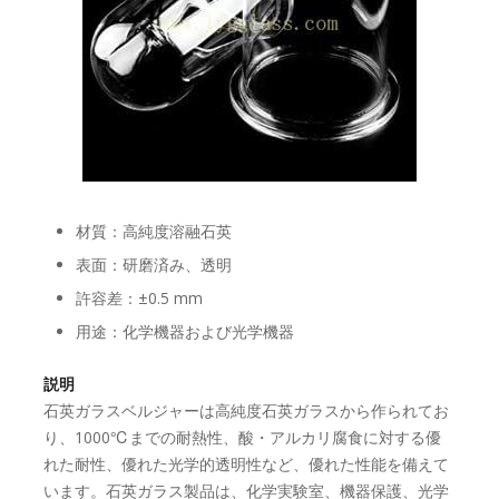
材質：高純度溶融石英
表面：研磨済み、透明
許容差：±0.5 mm
用途：化学機器および光学機器
説明
石英ガラスベルジャーは高純度石英ガラスから作られてお
り、1000℃までの耐熱性、酸・アルカリ腐食に対する優
れた耐性、優れた光学的透明性など、優れた性能を備えて
います。石英ガラス製品は、化学実験室、機器保護、光学