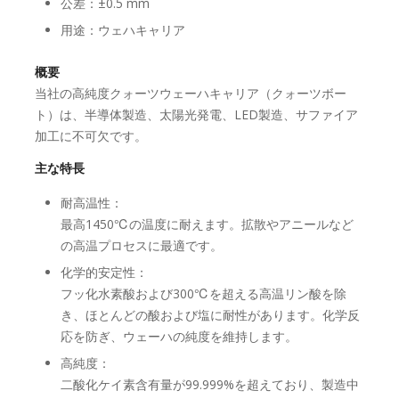
公差：±0.5 mm
用途：ウェハキャリア
概要
当社の高純度クォーツウェーハキャリア（クォーツボー
ト）は、半導体製造、太陽光発電、LED製造、サファイア
加工に不可欠です。
主な特長
耐高温性：
最高1450℃の温度に耐えます。拡散やアニールなど
の高温プロセスに最適です。
化学的安定性：
フッ化水素酸および300℃を超える高温リン酸を除
き、ほとんどの酸および塩に耐性があります。化学反
応を防ぎ、ウェーハの純度を維持します。
高純度：
二酸化ケイ素含有量が99.999%を超えており、製造中