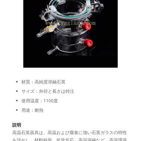
材質：高純度溶融石英
サイズ：外径と長さは特注
使用温度：1100度
用途：耐熱
説明
高温石英器具は、高温および腐食に強い石英ガラスの特性
を活かし、材料科学、化学反応、高温溶融など、高温環境