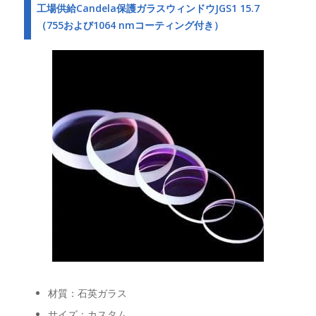
工場供給Candela保護ガラスウィンドウJGS1 15.7
（755および1064 nmコーティング付き）
材質：石英ガラス
サイズ：カスタム