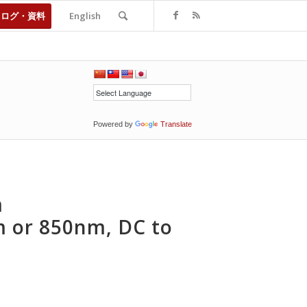
タログ・資料
English
Powered by
Translate
m
 or 850nm, DC to