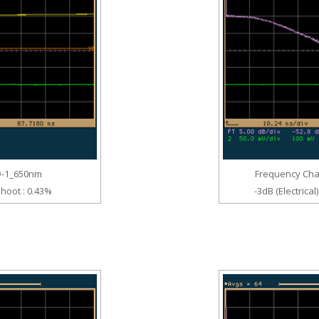
D-1_650nm
Frequency Char
shoot : 0.43%
-3dB (Electrica