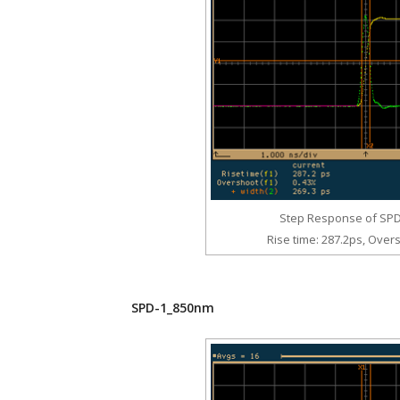
Step Response of SP
Rise time: 287.2ps, Over
SPD-1_850nm