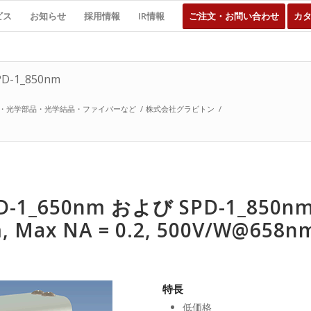
ビス
お知らせ
採用情報
IR情報
ご注文・お問い合わせ
カ
D-1_850nm
・光学部品・光学結晶・ファイバーなど
/
株式会社グラビトン
/
SPD-1_650nm および SPD-1_850n
, Max NA = 0.2, 500V/W@658nm
特長
低価格