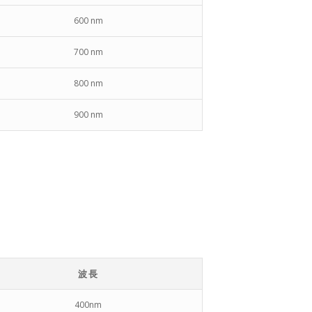
600 nm
700 nm
800 nm
900 nm
波長
400nm