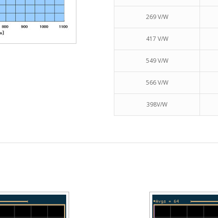
269 V/W
417 V/W
549 V/W
566 V/W
398V/W