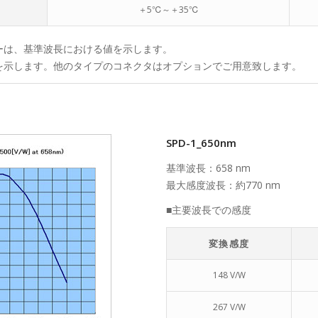
＋5℃～＋35℃
ーは、基準波長における値を示します。
品を示します。他のタイプのコネクタはオプションでご用意致します。
SPD-1_650nm
基準波長：658 nm
最大感度波長：約770 nm
■主要波長での感度
変換感度
148 V/W
267 V/W