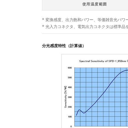
使用温度範囲
* 変換感度、出力飽和パワー、等価雑音光パワ
* 光入力コネクタ、電気出力コネクタは標準
分光感度特性（計算値）