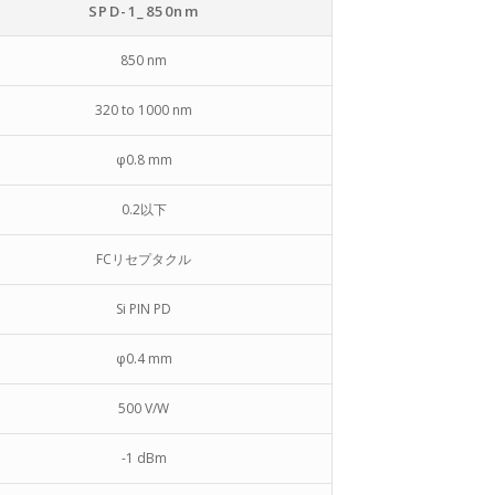
SPD-1_850nm
850 nm
320 to 1000 nm
φ0.8 mm
0.2以下
FCリセプタクル
Si PIN PD
φ0.4 mm
500 V/W
-1 dBm