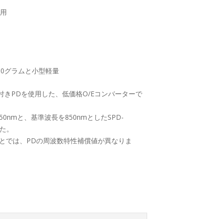
使用
、110グラムと小型軽量
ズ付きPDを使用した、低価格O/Eコンバーターで
650nmと、基準波長を850nmとしたSPD-
した。
850nmとでは、PDの周波数特性補償値が異なりま