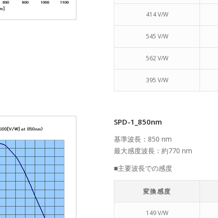
414 V/W
545 V/W
562 V/W
395 V/W
SPD-1_850nm
基準波長：850 nm
最大感度波長：約770 nm
■主要波長での感度
変換感度
149 V/W