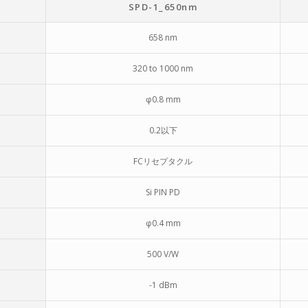
SPD-1_650nm
658 nm
320 to 1000 nm
φ0.8 mm
0.2以下
FCリセプタクル
Si PIN PD
φ0.4 mm
500 V/W
-1 dBm