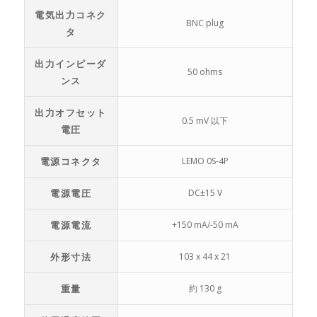
電気出力コネク
BNC plug
タ
出力インピーダ
50 ohms
ンス
出力オフセット
0.5 mV 以下
電圧
電源コネクタ
LEMO 0S-4P
電源電圧
DC±15 V
電源電流
+150 mA/-50 mA
外形寸法
103 x 44 x 21
重量
約 130 g