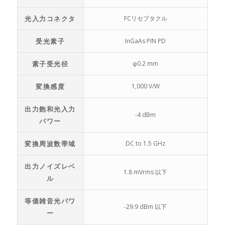
光入力コネクタ
FCリセプタクル
受光素子
InGaAs PIN PD
素子受光径
φ0.2 mm
変換感度
1,000 V/W
出力飽和光入力
-4 dBm
パワー
変換周波数帯域
DC to 1.5 GHz
出力ノイズレベ
1.8 mVrms 以下
ル
等価雑音光パワ
-29.9 dBm 以下
ー