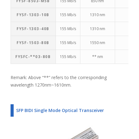
FYSF-8503-M5B
155 Mb/s
850 nm
FYSF-1303-10B
155 Mb/s
1310 nm
FYSF-1303-40B
155 Mb/s
1310 nm
FYSF-1503-80B
155 Mb/s
1550 nm
FYSFC-**03-80B
155 Mb/s
** nm
Remark: Above “**” refers to the corresponding
wavelength 1270nm~1610nm.
SFP BIDI Single Mode Optical Transceiver