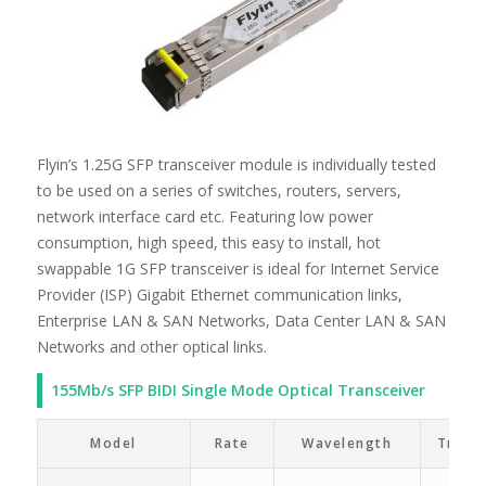
Flyin’s 1.25G SFP transceiver module is individually tested
to be used on a series of switches, routers, servers,
network interface card etc. Featuring low power
consumption, high speed, this easy to install, hot
swappable 1G SFP transceiver is ideal for Internet Service
Provider (ISP) Gigabit Ethernet communication links,
Enterprise LAN & SAN Networks, Data Center LAN & SAN
Networks and other optical links.
155Mb/s SFP BIDI Single Mode Optical Transceiver
Model
Rate
Wavelength
Trans