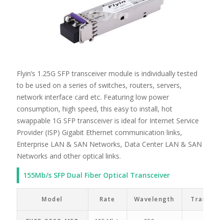
Flyin’s 1.25G SFP transceiver module is individually tested
to be used on a series of switches, routers, servers,
network interface card etc. Featuring low power
consumption, high speed, this easy to install, hot
swappable 1G SFP transceiver is ideal for Internet Service
Provider (ISP) Gigabit Ethernet communication links,
Enterprise LAN & SAN Networks, Data Center LAN & SAN
Networks and other optical links.
155Mb/s SFP Dual Fiber Optical Transceiver
Model
Rate
Wavelength
Transmi