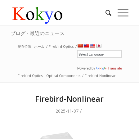
ブログ - 最近のニュース
現在位置:
ホーム
/
Firebird Optics
/
Powered by
Translate
Firebird Optics – Optical Components
/
Firebird-Nonlinear
Firebird-Nonlinear
/
2025-11-07