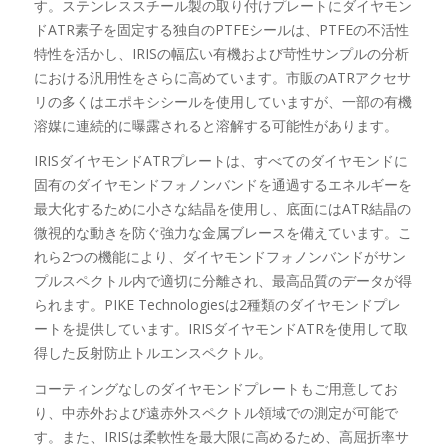
す。ステンレススチール製の取り付けプレートにダイヤモン
ドATR素子を固定する独自のPTFEシールは、PTFEの不活性
特性を活かし、IRISの幅広い有機および苛性サンプルの分析
における汎用性をさらに高めています。市販のATRアクセサ
リの多くはエポキシシールを使用していますが、一部の有機
溶媒に連続的に曝露されると溶解する可能性があります。
IRISダイヤモンドATRプレートは、すべてのダイヤモンドに
固有のダイヤモンドフォノンバンドを通過するエネルギーを
最大化するために小さな結晶を使用し、底面にはATR結晶の
微視的な動きを防ぐ強力な金属ブレースを備えています。こ
れら2つの機能により、ダイヤモンドフォノンバンドがサン
プルスペクトル内で適切に分離され、最高品質のデータが得
られます。PIKE Technologiesは2種類のダイヤモンドプレ
ートを提供しています。IRISダイヤモンドATRを使用して取
得した反射防止トルエンスペクトル。
コーティングなしのダイヤモンドプレートもご用意してお
り、中赤外および遠赤外スペクトル領域での測定が可能で
す。また、IRISは柔軟性を最大限に高めるため、高屈折率サ