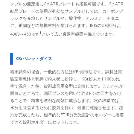
ンプルの測定用にGe ATRプレートも搭載可能です。Ge ATR
結晶プレートの使用が有効なサンプルとしては、カーボンブ
ラックを充填したサンプルや、酸化物、アルミナ、チタニ
ア、鉱物などの無機材料が挙げられます。IRISのGe素子は、
-1
4000～450 cm
という広い透過率範囲を備えています。
KBrペレットダイス
粉末試料の場合、一般的な方法はKBr錠剤法です。試料は実
験室用乳鉢と乳棒で粉末状に粉砕し、KBr粉末と1:100の比
率で混合した後、錠剤成形用金型に充填します。ここからが
面白いところで、油圧プレスを用いて約8トンの圧力をかけ
ることで、粉末を透明な錠剤に成形します。次の段階では、
水分を除去するために脱気を行い、最後に乾燥させます。錠
剤が完成したら、標準的なFTIR分光光度計のホルダーに装着
できる錠剤ホルダーにセットします。