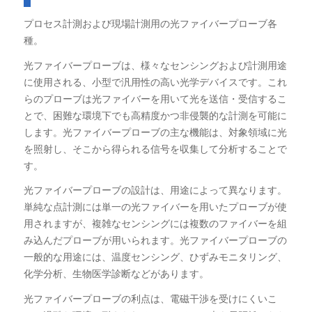
プロセス計測および現場計測用の光ファイバープローブ各
種。
光ファイバープローブは、様々なセンシングおよび計測用途
に使用される、小型で汎用性の高い光学デバイスです。これ
らのプローブは光ファイバーを用いて光を送信・受信するこ
とで、困難な環境下でも高精度かつ非侵襲的な計測を可能に
します。光ファイバープローブの主な機能は、対象領域に光
を照射し、そこから得られる信号を収集して分析することで
す。
光ファイバープローブの設計は、用途によって異なります。
単純な点計測には単一の光ファイバーを用いたプローブが使
用されますが、複雑なセンシングには複数のファイバーを組
み込んだプローブが用いられます。光ファイバープローブの
一般的な用途には、温度センシング、ひずみモニタリング、
化学分析、生物医学診断などがあります。
光ファイバープローブの利点は、電磁干渉を受けにくいこ