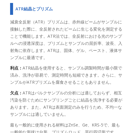
ATR結晶とプリズム
減衰全反射（ATR）プリズムは、赤外線ビームがサンプルに
接触した際に、全反射されたビームに生じる変化を測定する
ことで機能します。ATR法では、全反射における光のサンプ
ルへの浸透深度は、プリズムとサンプルの屈折率、波長、入
射角に依存します。ATRは、固体、ゲル、ペースト、液体サ
ンプルに最適です。
利点：
ATR結晶を使用すると、サンプル調製時間が最小限で
済み、洗浄が容易で、測定時間も短縮できます。さらに、サ
ンプルがATRプリズムを腐食させることもありません。
欠点：
ATRはバルクサンプルの分析には適しておらず、相互
汚染を防ぐためにサンプリングごとに結晶を洗浄する必要が
あります。また、ATRは表面測定のみを行うため、不均一な
サンプルには適していません。
最も一般的に使用される材料はZnSe、Ge、KRS-5で、最も
一般的な形状は台形、プリズムロッド、平行四辺形です。