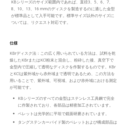
KBシリーズのサイズ範囲内であれば、直径3、5、6、7、
8、10、13、16 mmのディスクを製造するのに適した金型
が標準品として入手可能です。標準サイズ以外のサイズに
ついては、リクエスト対応です。
仕様
KBrディスク法：この広く用いられている方法は、試料を乾
燥したKBrまたはKCl粉末と混合し、粉砕した後、真空下で
金型内で圧縮して透明なディスクを作製するものです。KBr
とKClは紫外域から赤外域まで透明であるため、この方法を
用いることで、紫外域、可視域、および赤外域における測定
が可能です。
KBシリーズのすべての金型はステンレス工具鋼で完全
に作製されており、各部品は精密加工されています。
ペレットは光学的に平坦で鏡面研磨されています。
タングステンカーバイド製のペレットおよび構成部品は