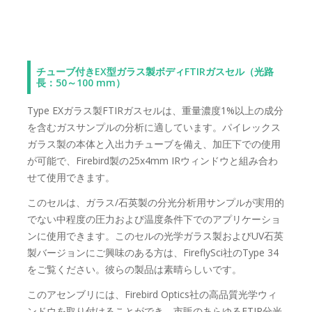
チューブ付きEX型ガラス製ボディFTIRガスセル（光路
長：50～100 mm）
Type EXガラス製FTIRガスセルは、重量濃度1%以上の成分
を含むガスサンプルの分析に適しています。パイレックス
ガラス製の本体と入出力チューブを備え、加圧下での使用
が可能で、Firebird製の25x4mm IRウィンドウと組み合わ
せて使用​​できます。
このセルは、ガラス/石英製の分光分析用サンプルが実用的
でない中程度の圧力および温度条件下でのアプリケーショ
ンに使用できます。このセルの光学ガラス製およびUV石英
製バージョンにご興味のある方は、FireflySci社のType 34
をご覧ください。彼らの製品は素晴らしいです。
このアセンブリには、Firebird Optics社の高品質光学ウィ
ンドウを取り付けることができ、市販のあらゆるFTIR分光