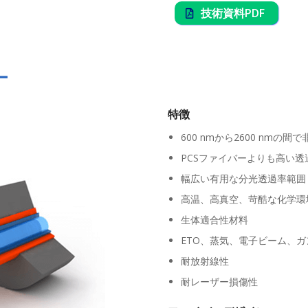
技術資料PDF
ー
特徴
600 nmから2600 nmの
PCSファイバーよりも高い透
幅広い有用な分光透過率範囲
高温、高真空、苛酷な化学環
生体適合性材料
ETO、蒸気、電子ビーム、
耐放射線性
耐レーザー損傷性