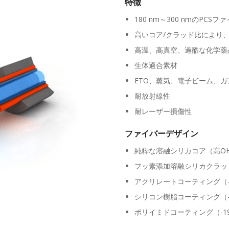
特徴
180 nm～300 nmのPC
高いコア/クラッド比により
高温、高真空、過酷な化学薬
生体適合素材
ETO、蒸気、電子ビーム、
耐放射線性
耐レーザー損傷性
ファイバーデザイン
純粋な溶融シリカコア（高OH
フッ素添加溶融シリカクラッ
アクリレートコーティング（-40
シリコン樹脂コーティング（-
ポリイミドコーティング（-190