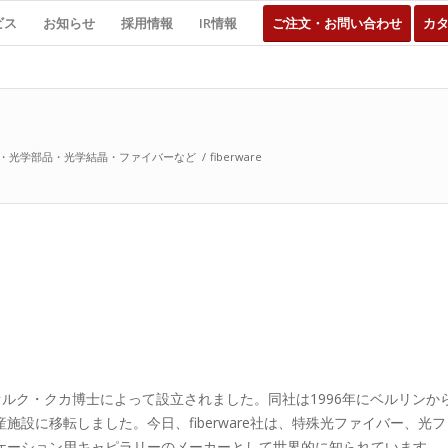
ビス
お知らせ
採用情報
IR情報
ご注文・お問い合わせ
カ
・光学部品・光学結晶・ファイバーなど
/
fiberware
リンでゲオルク・クカ博士によって設立されました。同社は1996年にベルリ
施設に移転しました。今日、fiberware社は、特殊光ファイバー、
ケーション用キャピラリーのメーカーとして世界的に知られています。