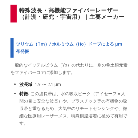
特殊波長・高機能ファイバーレーザー
（計測・研究・宇宙用）｜主要メーカー
ツリウム（Tm）/ ホルミウム（Ho）ドープによる μm
帯発振
一般的なイッテルビウム（Yb）の代わりに、別の希土類元素
をファイバーコアに添加します。
波長域:
1.9 〜 2.1 μm
特徴:
この波長帯は、水の吸収ピーク（アイセーフ＝人
間の目に安全な波長）や、プラスチック等の有機物の吸
収帯と重なるため、大気中のリモートセンシングや、微
細な医療用レーザーメス、特殊樹脂溶着に極めて有用で
す。