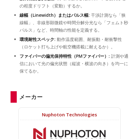
の程度ドリフト（変動）するか。
線幅（Linewidth）またはパルス幅:
干渉計測なら「狭
線幅」、非線形顕微鏡や時間分解分光なら「フェムト秒
パルス」など、時間軸の性能を定義する。
環境耐性スペック:
動作温度範囲、耐振動・耐衝撃性
（ロケット打ち上げや航空機搭載に耐えるか）。
ファイバーの偏光保持特性（PMファイバー）:
計測や通
信において光の偏光状態（縦波・横波の向き）を均一に
保てるか。
メーカー
Nuphoton Technologies