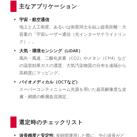
主なアプリケーション
宇宙・航空通信
地上と人工衛星、あるいは衛星同士を結ぶ超長距離・大
容量の「宇宙レーザー通信（光インターサテライトリン
ク）」。
大気・環境センシング（LiDAR）
風向・風速、二酸化炭素（CO2）やメタン（CH4）など
の温室効果ガスの濃度、大気汚染物質の分布を遠隔から
高精度にマッピング。
バイオメディカル（OCTなど）
スーパーコンティニューム光源を用いた超高解像度な皮
膚・網膜の断層血流測定。
選定時のチェックリスト
波長精度と安定性:
長時間運用した際に、中心波長がど