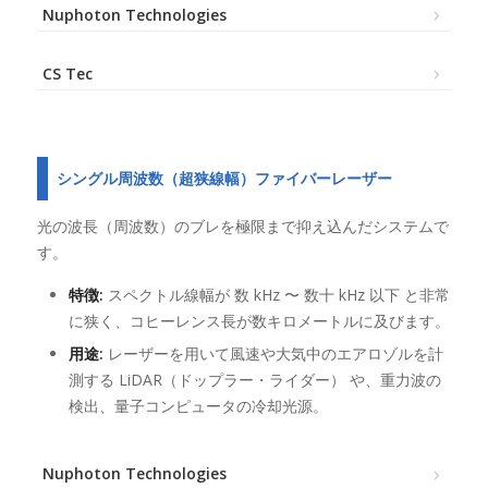
Nuphoton Technologies
CS Tec
シングル周波数（超狭線幅）ファイバーレーザー
光の波長（周波数）のブレを極限まで抑え込んだシステムで
す。
特徴:
スペクトル線幅が 数 kHz 〜 数十 kHz 以下 と非常
に狭く、コヒーレンス長が数キロメートルに及びます。
用途:
レーザーを用いて風速や大気中のエアロゾルを計
測する LiDAR（ドップラー・ライダー） や、重力波の
検出、量子コンピュータの冷却光源。
Nuphoton Technologies