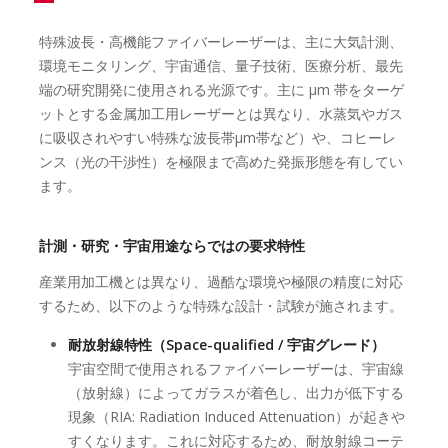
特殊波長・高機能ファイバーレーザーは、主に大気計測、
環境モニタリング、宇宙通信、量子技術、医療分析、最先
端の研究開発に使用される光源です。主に μm 帯をターゲ
ットとする金属加工用レーザーとは異なり、水蒸気やガス
に吸収されやすい特殊な波長帯μm帯など）や、コヒーレ
ンス（光の干渉性）を極限まで高めた発振形態を有してい
ます。
計測・研究・宇宙用途ならではの要求特性
産業用加工機とは異なり、過酷な環境や極限の精度に対応
するため、以下のような特殊な設計・試験が施されます。
耐放射線特性（Space-qualified / 宇宙グレード）
宇宙空間で使用されるファイバーレーザーは、宇宙線
（放射線）によってガラスが着色し、出力が低下する
現象（RIA: Radiation Induced Attenuation）が起きや
すくなります。これに対応するため、耐放射線コーテ