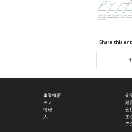
Share this en
事業概要
企
モノ
経
情報
会
人
主
ア