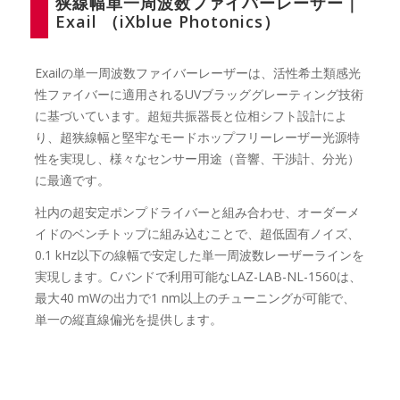
狭線幅単一周波数ファイバーレーザー｜
Exail （iXblue Photonics）
Exailの単一周波数ファイバーレーザーは、活性希土類感光
性ファイバーに適用されるUVブラッググレーティング技術
に基づいています。超短共振器長と位相シフト設計によ
り、超狭線幅と堅牢なモードホップフリーレーザー光源特
性を実現し、様々なセンサー用途（音響、干渉計、分光）
に最適です。
社内の超安定ポンプドライバーと組み合わせ、オーダーメ
イドのベンチトップに組み込むことで、超低固有ノイズ、
0.1 kHz以下の線幅で安定した単一周波数レーザーラインを
実現します。Cバンドで利用可能なLAZ-LAB-NL-1560は、
最大40 mWの出力で1 nm以上のチューニングが可能で、
単一の縦直線偏光を提供します。