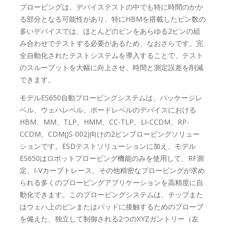
プロービングは、デバイステストの中でも特に時間のかか
る部分となる可能性があり、特にHBMを搭載したピン数の
多いデバイスでは、ほとんどのピンをあらゆる2ピンの組
み合わせでテストする必要があるため、なおさらです。完
全自動化されたテストシステムを導入することで、テスト
のスループットを大幅に向上させ、時間と測定誤差を削減
できます。
モデルES650自動プロービングシステムは、パッケージレ
ベル、ウェハレベル、ボードレベルのデバイスにおける
HBM、MM、TLP、HMM、CC-TLP、LI-CCDM、RP-
CCDM、CDM(JS-002)向けの2ピンプロービングソリュー
ションです。ESDテストソリューションに加え、モデル
ES650はロボットプロービング機能のみを使用して、RF測
定、I-Vカーブトレース、その他精密なプロービングが求め
られる多くのプロービングアプリケーションを高精度に自
動化できます。このプロービングシステムは、チップまた
はウェハ上のピンまたはパッドに接触するためのプローブ
を備えた、独立して制御される2つのXYZガントリー（左