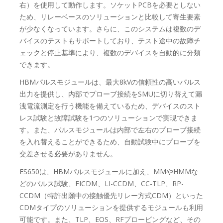
右）を使用して動作します。ソケットPCBを必要としない
ため、リレーベースのソリューションと比較して寄生要素
が少なくなっています。さらに、このシステムは複数のデ
バイスのテストもサポートしており、テスト途中の故障チ
ェックと停止基準により、複数のデバイスを自動的に分類
できます。
HBMパルスモジュールは、最大8kVの信頼性の高いパルス
出力を提供し、内部でプローブ接続をSMUに切り替えて漏
洩電流測定を行う機能を備えているため、デバイスのスト
レス試験と故障試験を1つのソリューションで実現できま
す。また、パルスモジュールは内部で左右のプローブ接続
を入れ替えることができるため、自動試験中にプローブを
交差させる必要がありません。
ES650は、HBMパルスモジュールに加え、MMやHMMな
どのパルス試験、FICDM、LI-CCDM、CC-TLP、RP-
CCDM（特許出願中の接触優先リレー方式CDM）といった
CDMタイプのソリューションを提供するモジュールも利用
可能です。また、TLP、EOS、RFプロービングなど、その