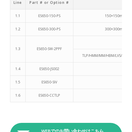
Line
Part # or Option #
1.1
ES650-150-PS
150×150m
1.2
ES650-300-PS
300×300m
1.3
ES650-SW-2PPF
TLP/HMM/MM/HBM/L
1.4
ES650-JS002
1.5
ES650-SIV
1.6
ES650-CCTLP
ES
WEBでのお問い合わせはこちら