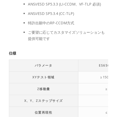
ANSI/ESD SP5.3.3 (LI-CCDM、VF-TLP 必須)
ANSI/ESD SP5.3.4 (CC-TLP)
特許出願中のRP-CCDM方式
ご要望に応じてカスタマイズソリューションも
提供可能です
仕様
パラメータ
ES650-15
XYテスト領域
≥ 150 X 15
Z移動量
≥ 50
X、Y、Zステップサイズ
1
位置再現性
≤ ±6