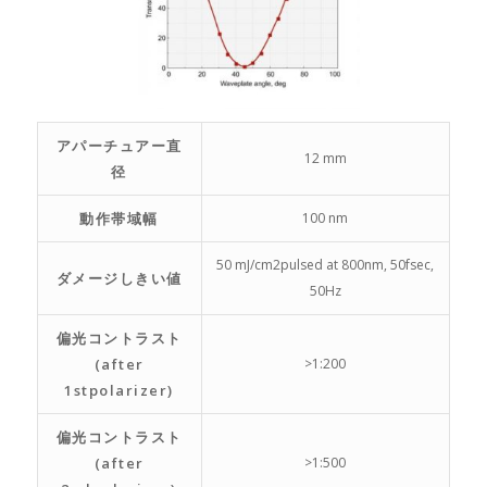
アパーチュアー直
12 mm
径
動作帯域幅
100 nm
50 mJ/cm2pulsed at 800nm, 50fsec,
ダメージしきい値
50Hz
偏光コントラスト
(after
>1:200
1stpolarizer)
偏光コントラスト
(after
>1:500