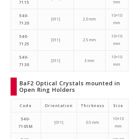
7115
mm
540-
10×10
[011]
2.0 mm
7120
mm
540-
10×10
[011]
2.5 mm
7125
mm
540-
10×10
[011]
3 mm
7130
mm
BaF2 Optical Crystals mounted in
Open Ring Holders
Code
Orientation
Thickness
Size
540-
10×10
[011]
0.5 mm
7105M
mm