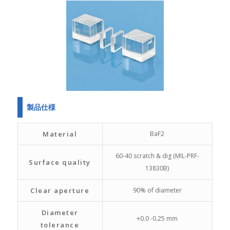
製品仕様
Material
BaF2
60-40 scratch & dig (MIL-PRF-
Surface quality
13830B)
Clear aperture
90% of diameter
Diameter
+0.0 -0.25 mm
tolerance