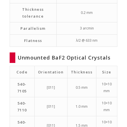
Thickness
0.2 mm
tolerance
Parallelism
3 arcmin
Flatness
λ/2 @ 633 nm
Unmounted BaF2 Optical Crystals
Code
Orientation
Thickness
Size
540-
10×10
[011]
0.5 mm
7105
mm
540-
10×10
[011]
1.0 mm
7110
mm
540-
10×10
[011]
1.5 mm