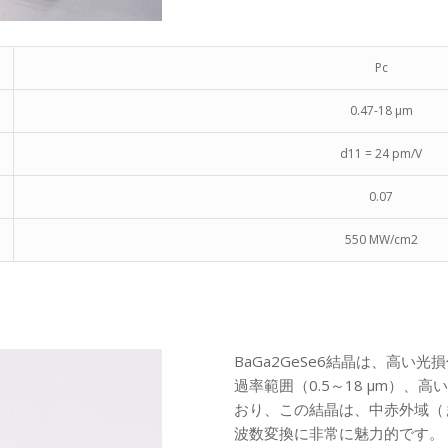
Pc
0.47-18 μm
d11 = 24 pm/V
0.07
550 MW/cm2
BaGa2GeSe6結晶は、高い光
過率範囲（0.5～18 μm）、高い
おり、この結晶は、中赤外域（
波数変換に非常に魅力的です。