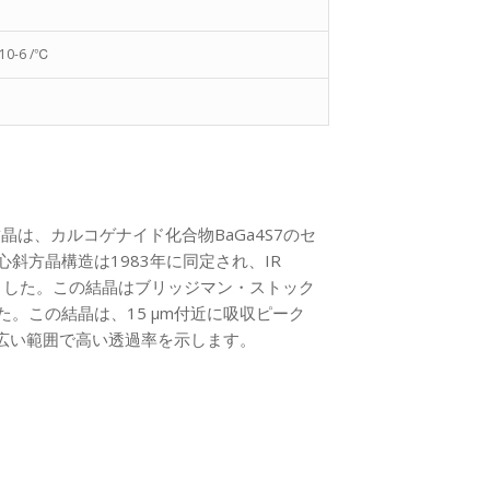
 10-6 /℃
質結晶は、カルコゲナイド化合物BaGa4S7のセ
斜方晶構造は1983年に同定され、IR
れました。この結晶はブリッジマン・ストック
。この結晶は、15 μm付近に吸収ピーク
mの広い範囲で高い透過率を示します。