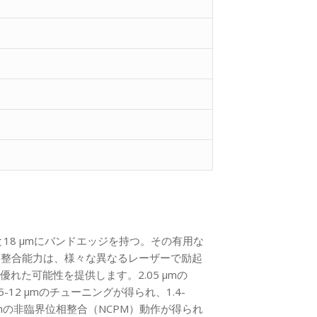
3 μmと18 μmにバンドエッジを持つ。その有用な
広い位相整合能力は、様々な異なるレーザーで励起
れた可能性を提供します。2.05 µmの
5-12 µmのチューニングが得られ、1.4-
.5 µmの非臨界位相整合（NCPM）動作が得られ