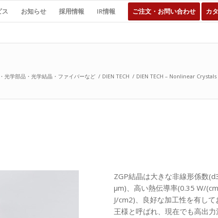
ビス
お知らせ
採用情報
IR情報
ご注文・お問い合わせ
カ
・光学部品・光学結晶・ファイバーなど
/
DIEN TECH
/
DIEN TECH – Nonlinear Crystals
ZGP結晶は大きな非線形係数(d36=
μm)、高い熱伝導率(0.35 W/(
J/cm2)、良好な加工性を有し
王様と呼ばれ、現在でも高出力