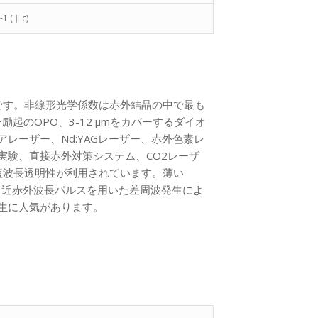
1 ( ∥ c)
で透明です。非線形光学係数は赤外結晶の中で最も
ー励起のOPO、3-12 µmをカバーするダイオ
レーザー、Nd:YAGレーザー、赤外色素レ
実験、直接赤外対策システム、CO2レーザ
高い短波長透明性が利用されています。薄い
ートは、近赤外波長パルスを用いた差周波発生によ
生に人気があります。