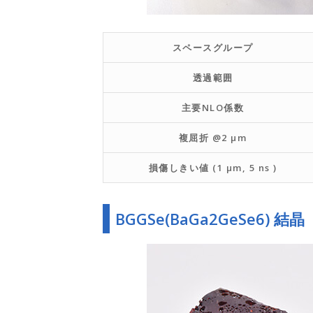
スペースグループ
透過範囲
主要NLO係数
複屈折 @2 μm
損傷しきい値 (1 μm, 5 ns )
BGGSe(BaGa2GeSe6) 結晶