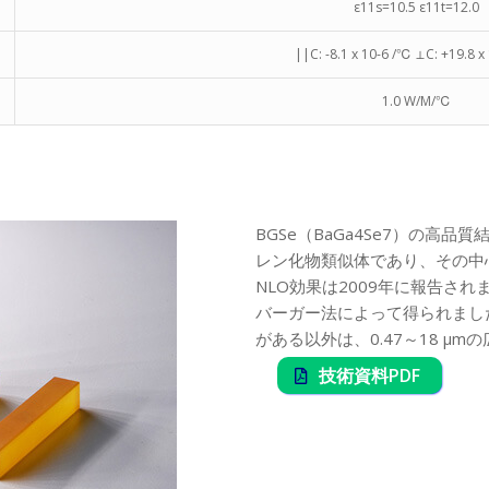
ε11s=10.5 ε11t=12.0
||C: -8.1 x 10-6 /℃ ⊥C: +19.8 x
1.0 W/M/℃
BGSe（BaGa4Se7）の高品
レン化物類似体であり、その中心
NLO効果は2009年に報告さ
バーガー法によって得られました
がある以外は、0.47～18 μ
技術資料PDF