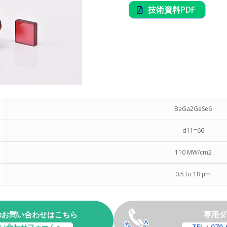
技術資料PDF
BaGa2GeSe6
d11=66
110 MW/cm2
0.5 to 18 μm
のお問い合わせはこちら
専用ダ