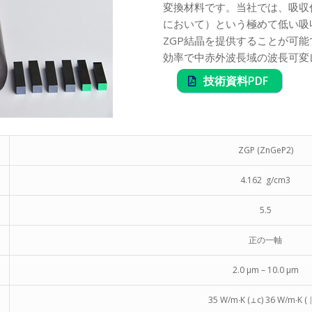
変換材料です。当社では、吸収係数α＜
において）という極めて低い吸
ZGP結晶を提供することが可能
効率で中赤外波長域の波長可変
技術資料PDF
ZGP (ZnGeP2)
4.162 g/cm3
5.5
正の一軸
2.0 μm – 10.0 μm
35 W/m∙K (⊥c) 36 W/m∙K ( ∥