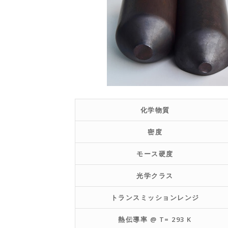
化学物質
密度
モース硬度
光学クラス
トランスミッションレンジ
熱伝導率 @ T= 293 K