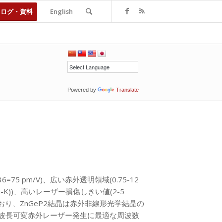
タログ・資料
English
Powered by
Translate
75 pm/V)、広い赤外透明領域(0.75-12
cm-K))、高いレーザー損傷しきい値(2-5
ており、ZnGeP2結晶は赤外非線形光学結晶の
波長可変赤外レーザー発生に最適な周波数