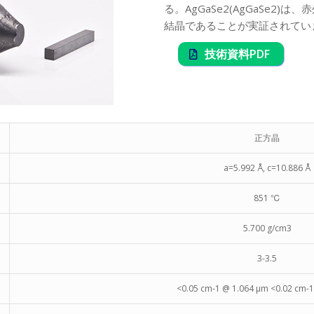
る。AgGaSe2(AgGaSe2
結晶であることが実証されてい
技術資料PDF
正方晶
a=5.992 Å, c=10.886 Å
851 ℃
5.700 g/cm3
3-3.5
<0.05 cm-1 @ 1.064 µm <0.02 cm-