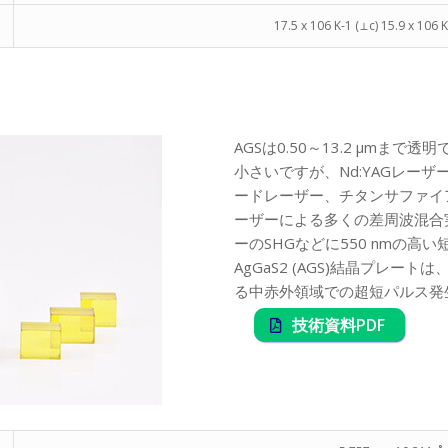
17.5 x 106 K-1 (⊥c) 15.9 x 106 K-
AGSは0.50～13.2 µmま
小さいですが、Nd:YAGレーザ
ードレーザー、チタンサファイア
ーザーによる多くの差周波混合
ーのSHGなどに550 nmの
AgGaS2 (AGS)結晶プレ
る中赤外領域での超短パルス発
技術資料PDF