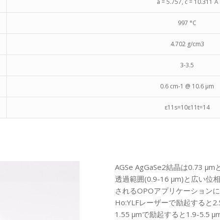
a = 5.757, c = 10.311 Å
997 °C
4.702 g/cm3
3-3.5
0.6 cm-1 @ 10.6 µm
ε11s=10ε11t=14
AGSe AgGaSe2結晶は0.7
透過範囲(0.9-16 µm)と
されるOPOアプリケーションに優
Ho:YLFレーザーで励起すると2.
1.55 µmで励起すると1.9-5