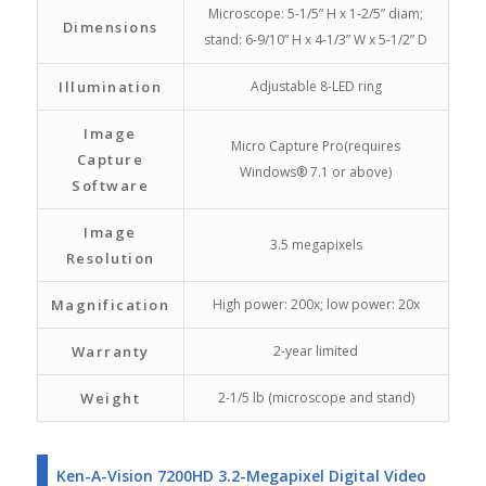
Microscope: 5-1/5” H x 1-2/5” diam;
Dimensions
stand: 6-9/10” H x 4-1/3” W x 5-1/2” D
Illumination
Adjustable 8-LED ring
Image
Micro Capture Pro(requires
Capture
Windows® 7.1 or above)
Software
Image
3.5 megapixels
Resolution
Magnification
High power: 200x; low power: 20x
Warranty
2-year limited
Weight
2-1/5 lb (microscope and stand)
Ken-A-Vision 7200HD 3.2-Megapixel Digital Video