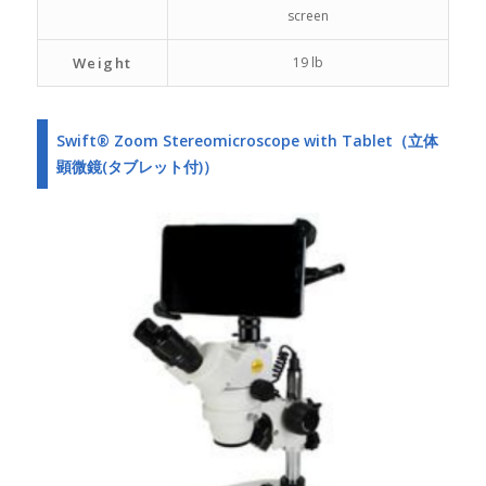
screen
Weight
19 lb
Swift® Zoom Stereomicroscope with Tablet（立体
顕微鏡(タブレット付)）