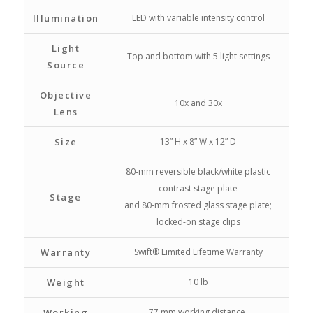
Illumination
LED with variable intensity control
Light
Top and bottom with 5 light settings
Source
Objective
10x and 30x
Lens
Size
13” H x 8” W x 12” D
80-mm reversible black/white plastic
contrast stage plate
Stage
and 80-mm frosted glass stage plate;
locked-on stage clips
Warranty
Swift® Limited Lifetime Warranty
Weight
10 lb
Working
77 mm working distance,