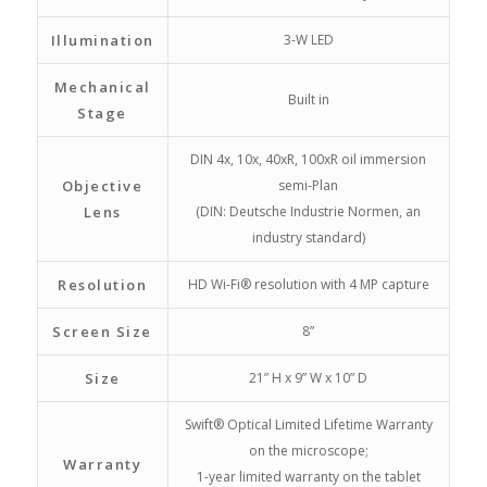
Illumination
3-W LED
Mechanical
Built in
Stage
DIN 4x, 10x, 40xR, 100xR oil immersion
Objective
semi-Plan
Lens
(DIN: Deutsche Industrie Normen, an
industry standard)
Resolution
HD Wi-Fi® resolution with 4 MP capture
Screen Size
8”
Size
21” H x 9” W x 10” D
Swift® Optical Limited Lifetime Warranty
on the microscope;
Warranty
1-year limited warranty on the tablet