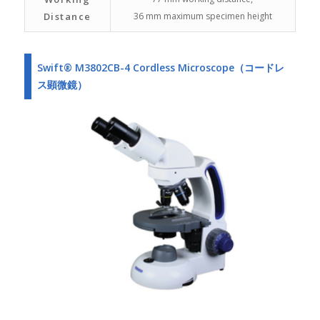
Distance
36 mm maximum specimen height
Swift® M3802CB-4 Cordless Microscope（コードレ
ス顕微鏡）