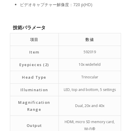
ビデオキャプチャー解像度：720 p(HD)
技術パラメータ
項目
数値
Item
592019
Eyepieces (2)
10x widefield
Head Type
Trinocular
Illumination
LED, top and bottom, 5 settings
Magnification
Dual, 20x and 40x
Range
HDMI, micro SD memory card,
Output
Wi-Fi®