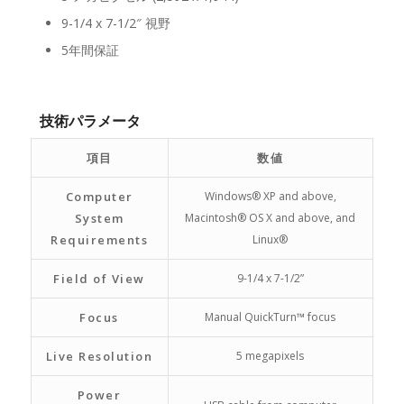
9-1/4 x 7-1/2″ 視野
5年間保証
技術パラメータ
項目
数値
Computer
Windows® XP and above,
System
Macintosh® OS X and above, and
Requirements
Linux®
Field of View
9-1/4 x 7-1/2”
Focus
Manual QuickTurn™ focus
Live Resolution
5 megapixels
Power