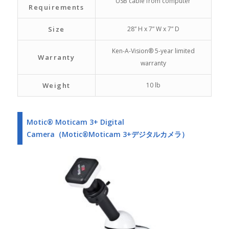
USB cable from computer
Requirements
Size
28” H x 7” W x 7” D
Ken-A-Vision® 5-year limited
Warranty
warranty
Weight
10 lb
Motic® Moticam 3+ Digital
Camera（Motic®Moticam 3+デジタルカメラ）