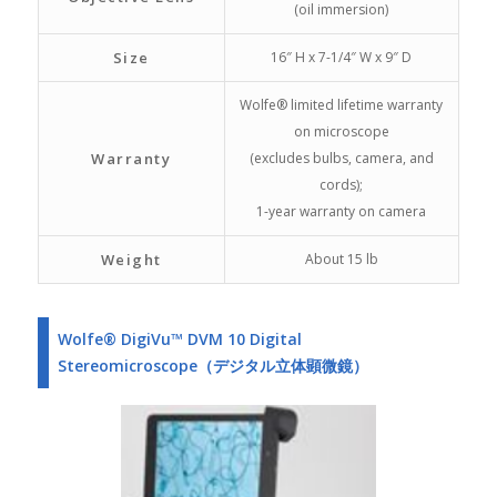
(oil immersion)
Size
16″ H x 7-1/4″ W x 9″ D
Wolfe® limited lifetime warranty
on microscope
Warranty
(excludes bulbs, camera, and
cords);
1-year warranty on camera
Weight
About 15 lb
Wolfe® DigiVu™ DVM 10 Digital
Stereomicroscope（デジタル立体顕微鏡）