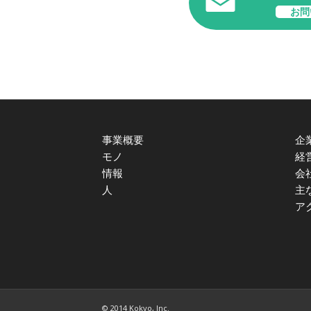
お問
事業概要
企
モノ
経
情報
会
人
主
ア
© 2014 Kokyo, Inc.