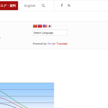
タログ・資料
English
i
Powered by
Translate