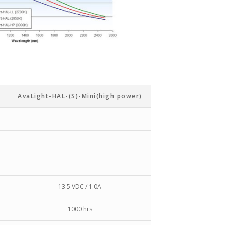
)
AvaLight-HAL-(S)-Mini(high power)
13.5 VDC / 1.0A
1000 hrs