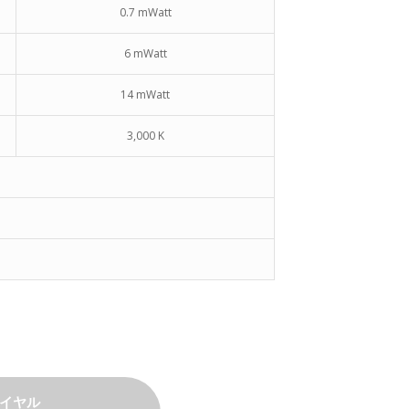
0.7 mWatt
6 mWatt
14 mWatt
3,000 K
イヤル