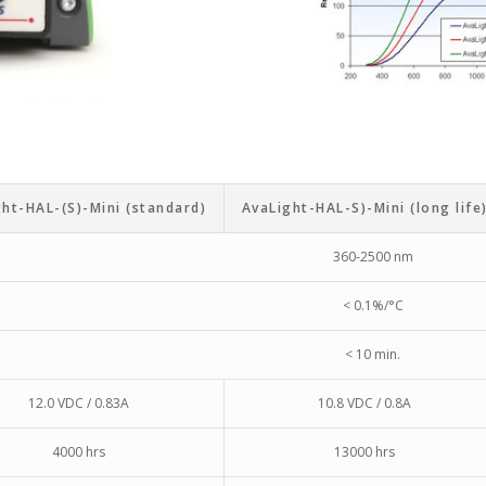
ht-HAL-(S)-Mini (standard)
AvaLight-HAL-S)-Mini (long life
360-2500 nm
< 0.1%/°C
< 10 min.
12.0 VDC / 0.83A
10.8 VDC / 0.8A
4000 hrs
13000 hrs