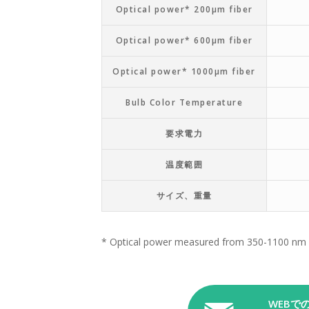
Optical power* 200µm fiber
Optical power* 600µm fiber
Optical power* 1000µm fiber
Bulb Color Temperature
要求電力
温度範囲
サイズ、重量
* Optical power measured from 350-1100 nm
WEBで