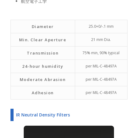
航空電子工学
Diameter
25.0+0/-.1 mm
Min. Clear Aperture
21 mm Dia.
Transmission
75% min, 90% typical
24-hour humidity
per MIL-C-48497A
Moderate Abrasion
per MIL-C-48497A
Adhesion
per MIL-C-48497A
IR Neutral Density Filters