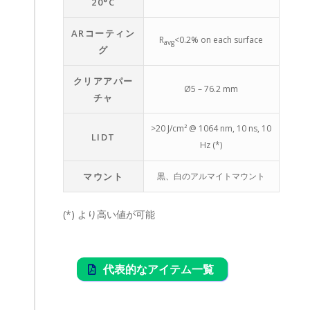
20°C
ARコーティン
R
<0.2% on each surface
avg
グ
クリアアパー
Ø5 – 76.2 mm
チャ
>20 J/cm² @ 1064 nm, 10 ns, 10
LIDT
Hz (*)
マウント
黒、白のアルマイトマウント
(*) より高い値が可能
代表的なアイテム一覧