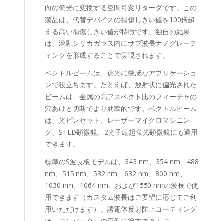
向の偏光に変換する空間可変リターダです。この
製品は、代替デバイスの損傷しきい値を100倍超
える高い損傷しきい値が特徴です。独自の結果
は、溶融シリカガラス内にサブ波長ナノグレーテ
ィングを形成することで実現されます。
ベクトルビームは、偏光に敏感なアプリケーショ
ンで役立ちます。たとえば、放射状に偏光された
ビームは、金属の高アスペクト比のフィーチャの
穴あけと切断でより効率的です。ベクトルビーム
は、光ピンセット、レーザーマイクロマシニン
グ、STED顕微鏡、2光子励起蛍光顕微鏡にも適用
できます。
標準のS波長板モデルは、343 nm、354 nm、488
nm、515 nm、532 nm、632 nm、800 nm、
1030 nm、1064 nm、および1550 nmの波長で使
用できます（カスタム波長はご要望に応じてご利
用いただけます）。誘電体反射防止コーティング
は、コンバーターの両側に塗布できます。