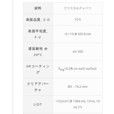
材料
クリスタルクォーツ
表面品質, S-D
10-5
表面平坦度,
<λ / 10 @ 632.8 nm
P-V
遅延耐性 @
±λ/ 300
20°C
ARコーティン
R
<0.2% on each surface
avg
グ
クリアアパー
Ø5 – 76.2 mm
チャ
>10 J/cm² @ 1064 nm, 10 ns, 10
LIDT
Hz (*)