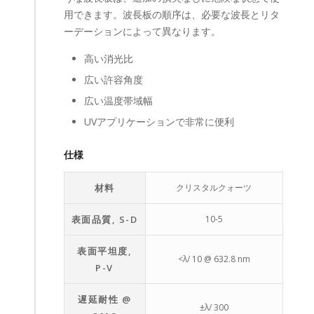
用できます。波長板の順序は、必要な波長とリタ
ーデーションによって異なります。
高い消光比
広い許容角度
広い温度帯域幅
UVアプリケーションで非常に便利
仕様
材料
クリスタルクォーツ
表面品質, S-D
10-5
表面平坦度,
<λ/ 10 @ 632.8 nm
P-V
遅延耐性 @
±λ/ 300