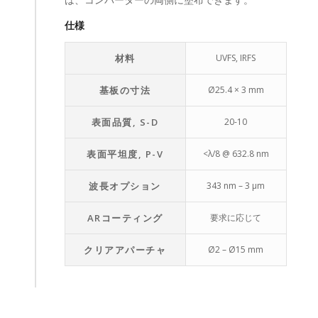
仕様
材料
UVFS, IRFS
基板の寸法
Ø25.4 × 3 mm
表面品質, S-D
20-10
表面平坦度, P-V
<λ/8 @ 632.8 nm
波長オプション
343 nm – 3 µm
ARコーティング
要求に応じて
クリアアパーチャ
Ø2 – Ø15 mm