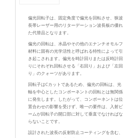
偏光回転子は、固定角度で偏光を回転させ、狭波
長帯レーザー用のリターデーション波長板の優れ
た代替品となります。
偏光の回転は、水晶やその他のエナンチオモルフ
材料に固有の光学活性と呼ばれる特性によって引
き起こされます。偏光を時計回りまたは反時計回
りにそれぞれ回転させる「右回り」および「左回
り」のクォーツがあります。
回転子はCカットであるため、偏光の回転は、光
軸を中心としたコンポーネントの回転とは無関係
に発生します。したがって、コンポーネントは位
置合わせの影響を受けず、唯一の要件は、入射ビ
ームが回転子の開口部に対して垂直でなければな
らないことです。
設計された波長の反射防止コーティングを含む、