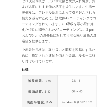
ゼロ次波長板は、広い帯域幅と受け入れ角度、お
よび温度に対する低い感度を提供します。中赤外
波長板は、フレネル反射によって引き起こされる
損失を減らすために、誘電体ARコーティングでコ
ーティングされています。OH吸収を最小限に抑
えた特別に開発されたARコーティングは、3 μm
および6 μmの波長板に対して可能な限り最高の透
過値を提供します。
中赤外波長板は、取り扱いと調整を容易にするた
めに、指定された速軸を備えた金属ホルダーに取
り付けられています。
仕様
波長範囲、μm
2.8 – 11
表面品質, S-D
60 〜 40
表面平坦度, P-V
<λ / 4–λ / 8 @ 632.8 nm