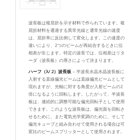
波長板は複屈折を示す材料で作られています。複
屈折材料を通過する異常光線と通常光線の速度
は、屈折率に反比例して変化します。この速度の
違いにより、2つのビームが再結合するときに位
相差が生じます。特定の波長では、位相差はリタ
ーダ（波長板）の厚さによって決まります。
ハーフ（λ/ 2）波長板
– 半波長水晶水晶波長板に
入射する直線偏光ビームは直線偏光ビームとして
現れますが、光軸に対する角度が入射ビームの2
倍になるように回転します。したがって、半波長
板は、連続的に調整可能な偏光回転子として使用
できます。このような波長板は、偏光面を回転さ
せるために、また電気光学変調のために、そして
偏光キューブと組み合わせて使用​​される場合は可
変比のビームスプリッターとして使用されます。