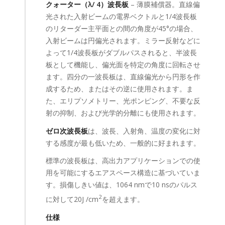
クォーター（λ/ 4）波長板
– 薄膜補償器。直線偏
光された入射ビームの電界ベクトルと1/4波長板
のリターダー主平面との間の角度が45°の場合、
入射ビームは円偏光されます。ミラー反射などに
よって1/4波長板がダブルパスされると、半波長
板として機能し、偏光面を特定の角度に回転させ
ます。四分の一波長板は、直線偏光から円形を作
成するため、またはその逆に使用されます。ま
た、エリプソメトリー、光ポンピング、不要な反
射の抑制、および光学的分離にも使用されます。
ゼロ次波長板
は、波長、入射角、温度の変化に対
する感度が最も低いため、一般的に好まれます。
標準の波長板は、高出力アプリケーションでの使
用を可能にするエアスペース構造に基づいていま
す。損傷しきい値は、1064 nmで10 nsのパルス
2
に対して20J /cm
を超えます。
仕様