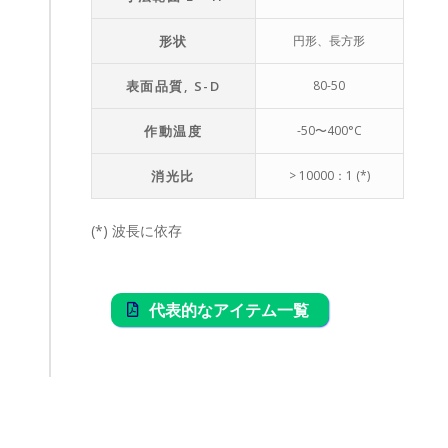
形状
円形、長方形
表面品質, S-D
80-50
作動温度
-50〜400°C
消光比
> 10000：1 (*)
(*) 波長に依存
代表的なアイテム一覧