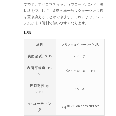
要です。アクロマティック（ブロードバンド）波
長板を使用して、多数の単一波長クォーツ波長板
を置き換えることができます。これにより、シス
テムがより便利で使いやすくなります。
仕様
材料
クリスタルクォーツ+ MgF₂
表面品質, S-D
20/10 (*)
表面平坦度, P-
<λ/ 8 @ 632.8 nm (*)
V
遅延耐性 @
±λ/ 100
20°C
ARコーティン
R
<0.2% on each surface
avg
グ