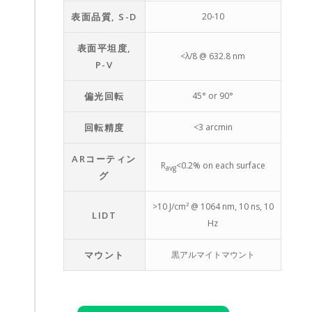
表面品質, S-D
20-10
表面平坦度,
<λ/8 @ 632.8 nm
P-V
偏光回転
45° or 90°
回転精度
<3 arcmin
ARコーティン
R
<0.2% on each surface
avg
グ
>10 J/cm² @ 1064 nm, 10 ns, 10
LIDT
Hz
マウント
黒アルマイトマウント