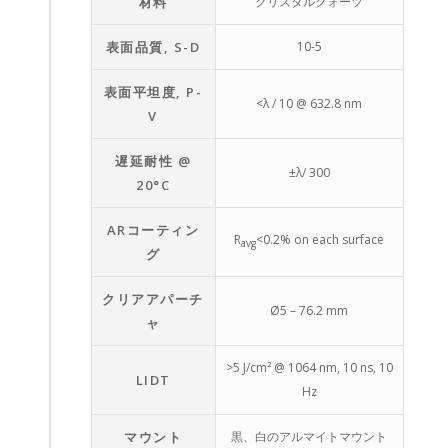
材料
クリスタルクォーツ
表面品質, S-D
10-5
表面平坦度, P-
<λ / 10 @ 632.8 nm
V
遅延耐性 @
±λ/ 300
20°C
ARコーティン
R
<0.2% on each surface
avg
グ
クリアアパーチ
Ø5 – 76.2 mm
ャ
>5 J/cm² @ 1064 nm, 10 ns, 10
LIDT
Hz
マウント
黒、白のアルマイトマウント