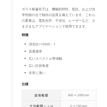
ガラス板偏光子は、機械的特性、抵抗、および光
学性能の点で独自の品質を備えています。これら
の要素は、電気光学、干渉法、レーザーなど、さ
まざまなアプリケーションで使用できます。
特徴
消光比>10000：1
高透過率
広いスペクトル帯域幅
広い許容角度
非常に薄い
仕様
波長範囲
600 〜 2000 nm
寸法範囲 L × H
5 〜 100 mm