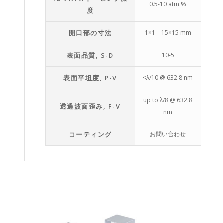
0.5-10 atm.%
度
開口部の寸法
1×1 – 15×15 mm
表面品質, S-D
10-5
表面平坦度, P-V
<λ/10 @ 632.8 nm
up to λ/8 @ 632.8
透過波面歪み, P-V
nm
コーティング
お問い合わせ