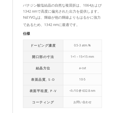
バナジン酸塩結晶の自然な複屈折は、1064および
1342 nmで高度に偏光された出力を提供します。
Nd:YVO
は、輝線が他の輝線よりもはるかに強力
4
であるため、1342 nmに最適です。
仕様
ドーピング濃度
0.5-3 atm.%
開口部の寸法
1×1 – 15×15 mm
結晶方位
a-cut
表面品質, S-D
10-5
表面平坦度, P-V
<λ /10 @ 632.8 nm
コーティング
お問い合わせ