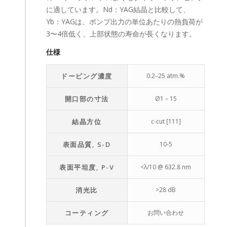
に適しています。Nd：YAG結晶と比較して、
Yb：YAGは、ポンプ出力の単位あたりの熱負荷が
3〜4倍低く、上部状態の寿命が長くなります。
仕様
ドーピング濃度
0.2–25 atm.%
開口部の寸法
Ø1 – 15
結晶方位
c-cut [111]
表面品質, S-D
10-5
表面平坦度, P-V
<λ/10 @ 632.8 nm
消光比
>28 dB
コーティング
お問い合わせ