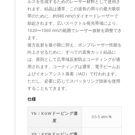
ルスを生成するためのレーザー材料として使用さ
れます。結晶は通常、この波長の周りの最大吸収
帯のために、約980 nmのダイオードレーザーで
励起されます。広いスペクトル発光帯域により、
1020〜1060 nmの範囲でレーザー放射を調整でき
ます。
後方反射を最小限に抑え、ポンプ/レーザー性能を
向上させるために、すべての直角カット結晶に
は、原則として広帯域反射防止コーティングが適
用されます。コーティングは通常、電子ビームお
よびイオンアシスト蒸着（IAD）で行われます。
ただし、必要に応じてスパッタリング技術を使用
することもできます。
仕様
Yb：KGWドーピング濃
0.5-5 atm.%
度
Yb：KYWドーピング濃