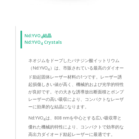
Nd:YVO
結晶
4
Nd:YVO
Crystals
4
ネオジムをドープしたバナジン酸イットリウム
（Nd:YVO
）は、市販されている最高のダイオー
4
ド励起固体レーザー材料の1つです。レーザー誘
起損傷しきい値が高く、機械的および光学的特性
が良好です。その大きな誘導放出断面積とポンプ
レーザーの高い吸収により、コンパクトなレーザ
ーに効果的な結晶になります。
Nd:YVO
は、808 nmを中心とする広い吸収帯と
4
優れた機械的特性により、コンパクトで効率的な
高出力ダイオード励起レーザーに最適です。