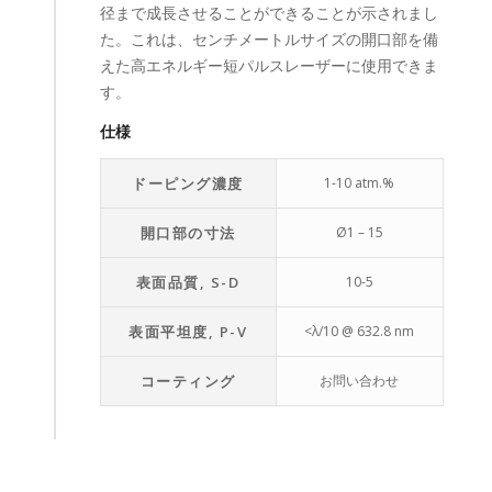
径まで成長させることができることが示されまし
た。これは、センチメートルサイズの開口部を備
えた高エネルギー短パルスレーザーに使用できま
す。
仕様
ドーピング濃度
1-10 atm.%
開口部の寸法
Ø1 – 15
表面品質, S-D
10-5
表面平坦度, P-V
<λ/10 @ 632.8 nm
コーティング
お問い合わせ