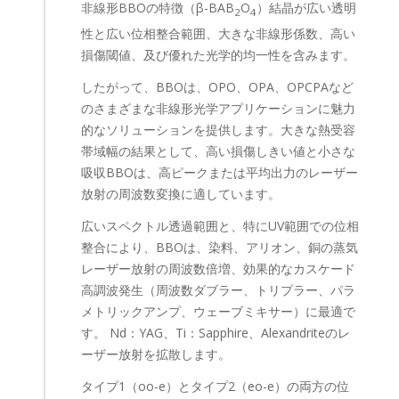
非線形BBOの特徴（β-BAB
O
）結晶が広い透明
2
4
性と広い位相整合範囲、大きな非線形係数、高い
損傷閾値、及び優れた光学的均一性を含みます。
したがって、BBOは、OPO、OPA、OPCPAなど
のさまざまな非線形光学アプリケーションに魅力
的なソリューションを提供します。大きな熱受容
帯域幅の結果として、高い損傷しきい値と小さな
吸収BBOは、高ピークまたは平均出力のレーザー
放射の周波数変換に適しています。
広いスペクトル透過範囲と、特にUV範囲での位相
整合により、BBOは、染料、アリオン、銅の蒸気
レーザー放射の周波数倍増、効果的なカスケード
高調波発生（周波数ダブラー、トリプラー、パラ
メトリックアンプ、ウェーブミキサー）に最適で
す。 Nd：YAG、Ti：Sapphire、Alexandriteのレ
ーザー放射を拡散します。
タイプ1（oo-e）とタイプ2（eo-e）の両方の位