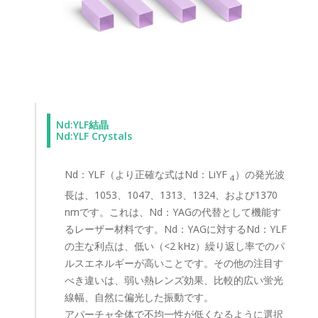
Nd:YLF結晶
Nd:YLF Crystals
Nd：YLF（より正確な式はNd：LiYF
）の発光波
4
長は、1053、1047、1313、1324、および1370
nmです。これは、Nd：YAGの代替として機能す
るレーザー材料です。Nd：YAGに対するNd：YLF
の主な利点は、低い（<2 kHz）繰り返し率でのパ
ルスエネルギーが高いことです。その他の注目す
べき違いは、弱い熱レンズ効果、比較的広い蛍光
線幅、自然に偏光した振動です。
アパーチャ全体で不均一性が低くなるように選択