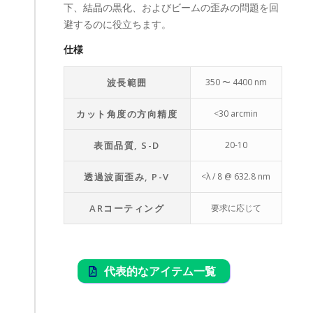
下、結晶の黒化、およびビームの歪みの問題を回
避するのに役立ちます。
仕様
波長範囲
350 〜 4400 nm
カット角度の方向精度
<30 arcmin
表面品質, S-D
20-10
透過波面歪み, P-V
<λ / 8 @ 632.8 nm
ARコーティング
要求に応じて
代表的なアイテム一覧