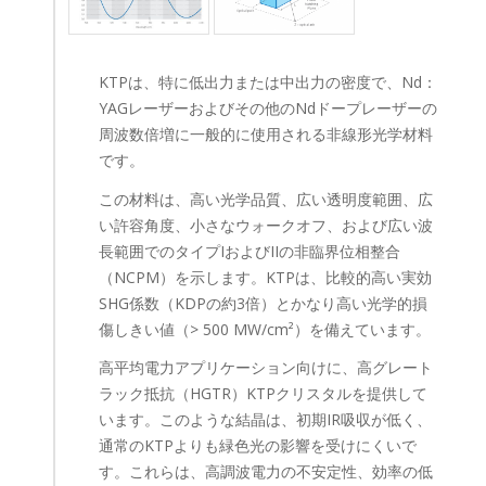
KTPは、特に低出力または中出力の密度で、Nd：
YAGレーザーおよびその他のNdドープレーザーの
周波数倍増に一般的に使用される非線形光学材料
です。
この材料は、高い光学品質、広い透明度範囲、広
い許容角度、小さなウォークオフ、および広い波
長範囲でのタイプIおよびIIの非臨界位相整合
（NCPM）を示します。KTPは、比較的高い実効
SHG係数（KDPの約3倍）とかなり高い光学的損
傷しきい値（> 500 MW/cm²）を備えています。
高平均電力アプリケーション向けに、高グレート
ラック抵抗（HGTR）KTPクリスタルを提供して
います。このような結晶は、初期IR吸収が低く、
通常のKTPよりも緑色光の影響を受けにくいで
す。これらは、高調波電力の不安定性、効率の低