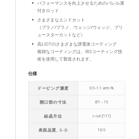
パフォーマンスを向上させるためのバレル溝
付きロッド
さまざまなエンドカット
（プラノ/プラノ、ウェッジ/ウェッジ、ブリ
ュースターカットなど）
高LIDTのさまざまな誘電体コーティング
複雑なコーティングは、IBSコーティング技
術を使用して製造されます。
仕様
ドーピング濃度
0.5–1.1 atm.%
開口部の寸法
Ø1 – 15
結晶方位
c-cut [111]
表面品質, S-D
10-5