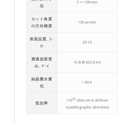
5 〜 100 mm
法
カット角度
<30 arcmin
の方向精度
表面品質, S-
20-10
D
透過波面歪
<λ /8 @ 632.8 nm
み, P-V
結晶重水素
> 99％
化
10
>10
ohm-cm in all three
抵抗率
crystallographic directions