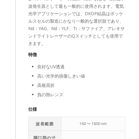
波発生器として最も一般的に使用されます。電気
光学アプリケーションでは、DKDP結晶はポッケ
ルスセルの製造にかなり一般的な選択肢であり、
Nd：YAG、Nd：YLF、Ti：サファイア、アレキサ
ンドライトレーザーのQスイッチとしても使用で
きます。
特徴
良好なUV透過
高い光学的損傷しきい値
高複屈折
負の熱レンズ
仕様
波長範囲
160 〜 1800 nm
開口部の寸