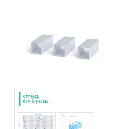
KTP結晶
KTP Crystals