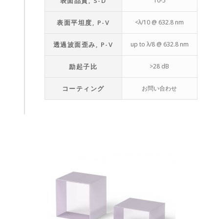
表面品質, S-D
10-5
表面平坦度, P-V
<λ/10 @ 632.8 nm
透過波面歪み, P-V
up to λ/8 @ 632.8 nm
励起子比
>28 dB
コーティング
お問い合わせ