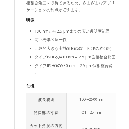
相整合角度を取得できるため、さまざまなアプリ
ケーションの利点が増えます。
特徴
190 nmから2.5 µmまでの広い透明度範囲
高い光学的均一性
比較的大きな実効SHG係数（KDPの約6倍）
タイプISHGの410 nm – 2.5 µm位相整合範囲
タイプIISHGの530 nm – 2.5 µm位相整合範
囲
仕様
波長範囲
190〜2500 nm
開口部の寸法
Ø1 – 25 mm
カット角度の方向
<30 arcmin