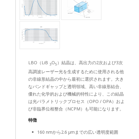
LBO（LiB
O
）結晶は、高出力の2次および3次
3
5
高調波レーザー光を生成するために使用される他
の非線形結晶の中から最初に選択されます。大き
なバンドギャップと透明領域、高い非線形結合、
優れた化学的および機械的特性により、この結晶
は光パラメトリックプロセス（OPO / OPA）およ
び非臨界位相整合（NCPM）も可能になります。
特徴
160 nmから2.6 µmまでの広い透明度範囲