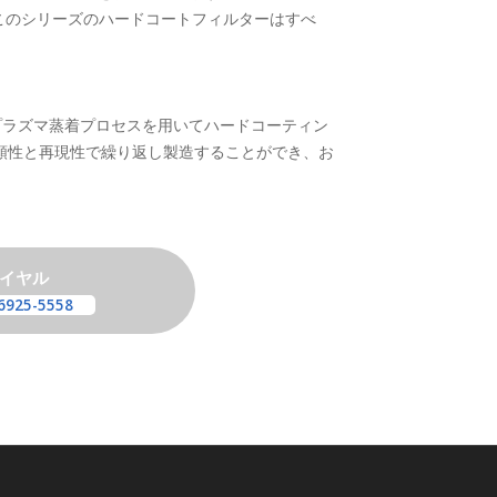
。このシリーズのハードコートフィルターはすべ
S™プラズマ蒸着プロセスを用いてハードコーティン
頼性と再現性で繰り返し製造することができ、お
イヤル
6925-5558