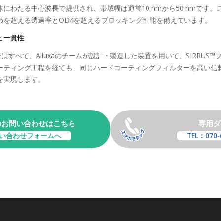
にわたる中心波長で提供され、帯域幅は通常10 nmから50 nmです
%を超える透過率とOD4を超えるブロッキング性能を備えています。
と一貫性
ーはすべて、Alluxaのチームが設計・製造した装置を用いて、SIRRU
ーティング工程を経ても、同じハードコーティングフィルターを高い信
を実現します。
のお問い合わせはこちら
専用ダ
い合わせフォームへ
TEL：070-