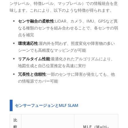
ンサレベル、特徴レベル、マップレベル）での情報統合を意
味します。これにより、以下のような特徴が得られます。
センサ融合の柔軟性
:LiDAR、カメラ、IMU、GPSなど異
なる種類のセンサを組み合わせることで、各センサの弱
点を補完
環境適応性
:屋内外を問わず、照度変化や障害物の多い
シーンでも高精度なマッピングが可能
リアルタイム性能
:最適化されたアルゴリズムにより、
地図生成と自己位置推定を高速に実行
冗長性と信頼性
:一部のセンサに障害が発生しても、他
の情報源でカバー可能
センサーフュージョンとMLF SLAM
比
較
MLF（Multi-