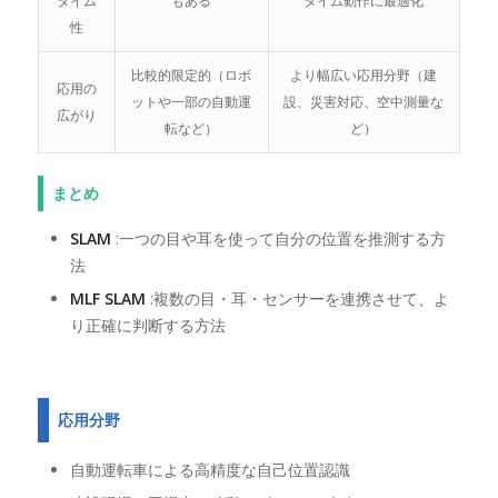
タイム
もある
タイム動作に最適化
性
比較的限定的（ロボ
より幅広い応用分野（建
応用の
ットや一部の自動運
設、災害対応、空中測量な
広がり
転など）
ど）
まとめ
SLAM
:一つの目や耳を使って自分の位置を推測する方
法
MLF SLAM
:複数の目・耳・センサーを連携させて、よ
り正確に判断する方法
応用分野
自動運転車による高精度な自己位置認識