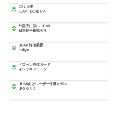
2D LiDAR
SLAMTEC/span>
外乱光に強い LiDAR
日本信号株式会社
LiDAR 評価装置
Kokyo
ドローン球体ガード
イワサキドローン
LiDAR向けレーザー保護メガネ
LPG-GIR-2