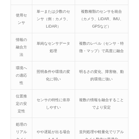
単一または少数のセ
複数種類のセンサを統合
使用セ
ンサ（例：カメラ、
（カメラ、LiDAR、IMU、
ンサ
LiDAR）
GPSなど）
情報の
単純なセンサデータ
複数のレベル（センサ・特
融合方
処理
徴・マップ）で高度に融合
法
環境へ
照明条件や環境の変
明るさの変化、障害物、動
の適応
化に弱い
的環境に強い
性
位置推
センサの特性に依存
複数の情報を融合すること
定の安
しやすい
でより安定
定性
処理の
リアル
やや遅延が出る場合
並列処理や軽量化でリアル