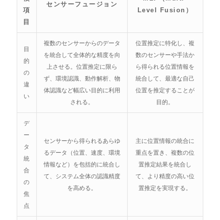
センサーフュージョン
項
Level Fusion）
目
複数のセンサーからのデータ
位置推定に特化し、複
目
を統合して全体的な精度を向
数のセンサーや手法か
的
上させる。位置推定に限ら
ら得られる位置情報を
の
ず、環境認識、動作解析、物
統合して、最適な自己
違
体認識など幅広い目的に利用
位置を推定することが
い
される。
目的。
デ
ー
センサーから得られるあらゆ
主に位置情報の統合に
タ
るデータ（位置、速度、環境
重点を置き、複数の位
統
情報など）を包括的に統合し
置推定結果を統合し
合
て、システム全体の認識精度
て、より精度の高い位
の
を高める。
置推定を実現する。
焦
点