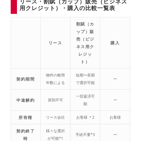
リース・割賦（カップ）販売（ビジネス
用クレジット）・購入の比較一覧表
割賦（カ
ップ）販
売（ビジ
リース
購入
ネス用ク
レジッ
ト）
物件の耐用
短期〜長期
契約期間
ー
年数による
で選択可能
一括返済可
中途解約
原則不可
ー
能
所有権
リース会社
お客様 ＊2
お客様
契約終了
様々な選択
手続不要*3
ー
時
が可能*1