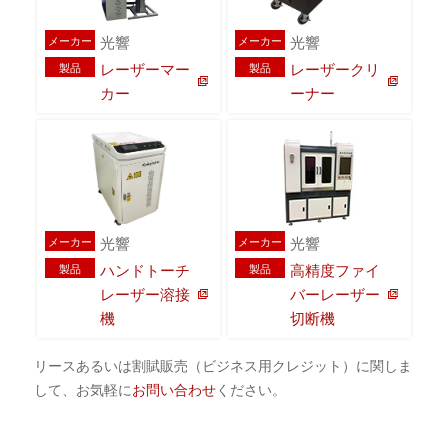
光響
光響
メーカー
メーカー
レーザーマー
レーザークリ
製品
製品
カー
ーナー
光響
光響
メーカー
メーカー
ハンドトーチ
高精度ファイ
製品
製品
レーザー溶接
バーレーザー
機
切断機
リースあるいは割賦販売（ビジネス用クレジット）に関しま
して、お気軽に
お問い合わせ
ください。