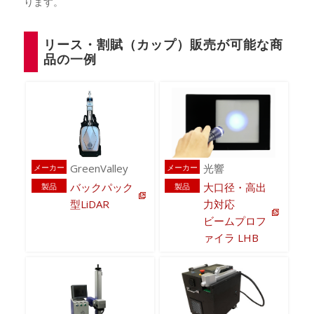
ります。
リース・割賦（カップ）販売が可能な商
品の一例
GreenValley
光響
メーカー
メーカー
バックパック
大口径・高出
製品
製品
型LiDAR
力対応
ビームプロフ
ァイラ LHB