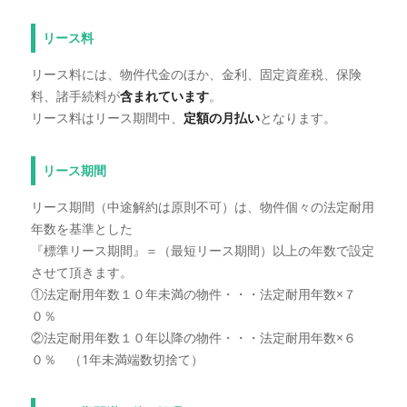
リース料
リース料には、物件代金のほか、金利、固定資産税、保険
料、諸手続料が
含まれています
。
リース料はリース期間中、
定額の月払い
となります。
リース期間
リース期間（中途解約は原則不可）は、物件個々の法定耐用
年数を基準とした
『標準リース期間』＝（最短リース期間）以上の年数で設定
させて頂きます。
①法定耐用年数１０年未満の物件・・・法定耐用年数×７
０％
②法定耐用年数１０年以降の物件・・・法定耐用年数×６
０％ （1年未満端数切捨て）