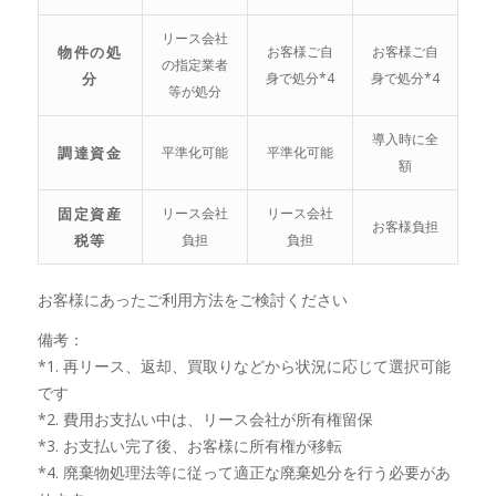
リース会社
物件の処
お客様ご自
お客様ご自
の指定業者
分
身で処分*4
身で処分*4
等が処分
導入時に全
調達資金
平準化可能
平準化可能
額
固定資産
リース会社
リース会社
お客様負担
税等
負担
負担
お客様にあったご利用方法をご検討ください
備考：
*1. 再リース、返却、買取りなどから状況に応じて選択可能
です
*2. 費用お支払い中は、リース会社が所有権留保
*3. お支払い完了後、お客様に所有権が移転
*4. 廃棄物処理法等に従って適正な廃棄処分を行う必要があ