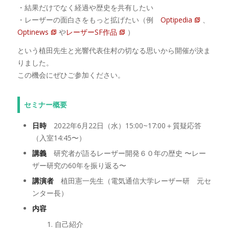
・結果だけでなく経過や歴史を共有したい
・レーザーの面白さをもっと拡げたい（例
Optipedia
、
Optinews
や
レーザーSF作品
）
という植田先生と光響代表住村の切なる思いから開催が決ま
りました。
この機会にぜひご参加ください。
セミナー概要
日時
2022年6月22日（水）15:00~17:00＋質疑応答
（入室14:45〜）
講義
研究者が語るレーザー開発６０年の歴史 〜レー
ザー研究の60年を振り返る〜
講演者
植田憲一先生（電気通信大学レーザー研 元セ
ンター長）
内容
自己紹介