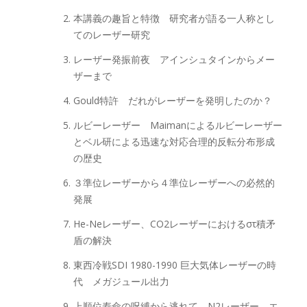
本講義の趣旨と特徴 研究者が語る一人称とし
てのレーザー研究
レーザー発振前夜 アインシュタインからメー
ザーまで
Gould特許 だれがレーザーを発明したのか？
ルビーレーザー Maimanによるルビーレーザー
とベル研による迅速な対応合理的反転分布形成
の歴史
３準位レーザーから４準位レーザーへの必然的
発展
He-Neレーザー、CO2レーザーにおけるστ積矛
盾の解決
東西冷戦SDI 1980-1990 巨大気体レーザーの時
代 メガジュール出力
上順位寿命の呪縛から逃れて N2レーザー、エ