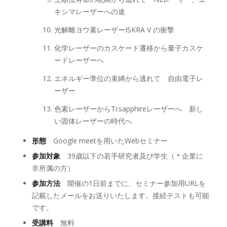
キシマレーザーへの途
光解離ヨウ素レーザーISKRA V の衝撃
化学レーザーのカスケード遷移から量子カスケ
ードレーザーへ
エネルギー準位の束縛から逃れて 自由電子レ
ーザー
色素レーザーからTi:sapphireレーザーへ 新し
い固体レーザーの時代へ
形態
Google meetを用いたWebセミナー
参加対象
39歳以下の若手研究者及び学生（＊企業に
非所属の方）
参加方法
開催の1日前までに、セミナー参加用URLを
記載したメールをお送りいたします。接続テストも可能
です。
受講料
無料