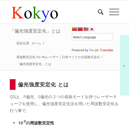
「偏光強度安定化」とは
現在位置:
ホーム
/
Powered by
Translate
周波数安定化 He-Neレーザー｜日本マイクロ光器株式会社
/
「偏光強度安定化」とは
＞
偏光強度安定化 とは
QSは、P偏光、S偏光の２つの発振モードを持つレーザーチ
ューブを使用し、偏光強度安定化法を用いた周波数安定化を
行う事で、
-9
10
の周波数安定性