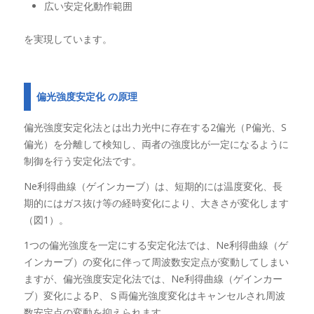
広い安定化動作範囲
を実現しています。
偏光強度安定化 の原理
偏光強度安定化法とは出力光中に存在する2偏光（P偏光、S
偏光）を分離して検知し、両者の強度比が一定になるように
制御を行う安定化法です。
Ne利得曲線（ゲインカーブ）は、短期的には温度変化、長
期的にはガス抜け等の経時変化により、大きさが変化します
（図1）。
1つの偏光強度を一定にする安定化法では、Ne利得曲線（ゲ
インカーブ）の変化に伴って周波数安定点が変動してしまい
ますが、偏光強度安定化法では、Ne利得曲線（ゲインカー
ブ）変化によるP、Ｓ両偏光強度変化はキャンセルされ周波
数安定点の変動を抑えられます。