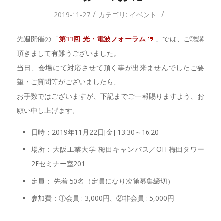
/
/
2019-11-27
カテゴリ:
イベント
先週開催の「
第11回 光・電波フォーラム
」では、ご聴講
頂きまして有難うございました。
当日、会場にて対応させて頂く事が出来ませんでしたご要
望・ご質問等がございましたら、
お手数ではございますが、下記までご一報賜りますよう、お
願い申し上げます。
日時；2019年11月22日[金] 13:30～16:20
場所：大阪工業大学 梅田キャンパス／OIT梅田タワー
2Fセミナー室201
定員： 先着 50名（定員になり次第募集締切）
参加費：①会員 : 3,000円、②非会員 : 5,000円