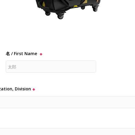
名 / First Name
※
on, Division
※